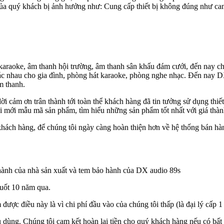
 của quý khách bị ảnh hưởng như: Cung cấp thiết bị không đúng như ca
 karaoke, âm thanh hội trường, âm thanh sân khấu đám cưới, đến nay c
khác nhau cho gia đình, phòng hát karaoke, phòng nghe nhạc. Đến nay 
m thanh.
i cảm ơn trân thành tới toàn thể khách hàng đã tin tưởng sử dụng thiế
i mới mẫu mã sản phẩm, tìm hiểu những sản phẩm tốt nhất với giá thà
ách hàng, để chúng tôi ngày càng hoàn thiện hơn về hệ thống bán hàn
hành của nhà sản xuất và tem bảo hành của DX audio 89s
suốt 10 năm qua.
ược điều này là vì chi phí đầu vào của chúng tôi thấp (là đại lý cấp 1 
iêu dùng. Chúng tôi cam kết hoàn lại tiền cho quý khách hàng nếu có bấ