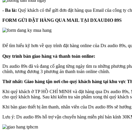
- Ba là:
Quý khách có thể gửi đơn đặt hàng qua Email của công ty chú
FORM GỬI ĐẶT HÀNG QUA MAIL TẠI DXAUDIO 89S
Để tìm hiểu kỹ hơn về quy trình đặt hàng online của Dx audio 89s, qu
Quy trình bàn giao hàng và thanh toán online:
Dx audio 89s đã và đang cố gắng từng ngày tìm ra những phương pháp
chính, tương đương 3 phương án thanh toán online chính.
Thứ nhất: Giao hàng tận nơi cho quý khách hàng tại khu vực 
Khi quý khách ở TP HỒ CHÍ MINH và đặt hàng qua Dx audio 89s, Sau 
cho quý khách hàng. Sau khi kiểm tra sản phẩm xong thì quý khách sẽ
Khi bàn giao thiết bị âm thanh, nhân viên của Dx audio 89s sẽ hướng 
Lưu ý: Dx audio 89s hỗ trợ vận chuyển hàng miễn phí bán kính 30KM 