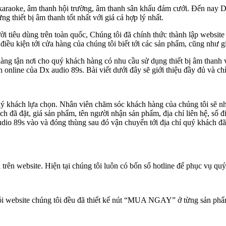
karaoke, âm thanh hội trường, âm thanh sân khấu đám cưới. Đến nay Dx 
 thiết bị âm thanh tốt nhất với giá cả hợp lý nhất.
i tiêu dùng trên toàn quốc, Chúng tôi đã chính thức thành lập website
 kiện tới cửa hàng của chúng tôi biết tới các sản phẩm, cũng như gi
àng tận nơi cho quý khách hàng có nhu cầu sử dụng thiết bị âm thanh v
online của Dx audio 89s. Bài viết dưới đây sẽ giới thiệu đầy đủ và chỉ
quý khách lựa chọn. Nhân viên chăm sóc khách hàng của chúng tôi sẽ n
ch đã đặt, giá sản phẩm, tên người nhận sản phẩm, địa chỉ liên hệ, số 
dio 89s vào và đóng thùng sau đó vận chuyển tới địa chỉ quý khách đã 
hi trên website. Hiện tại chúng tôi luôn có bốn số hotline để phục vụ qu
Mỗi website chúng tôi đều đã thiết kế nút “MUA NGAY” ở từng sản phẩ