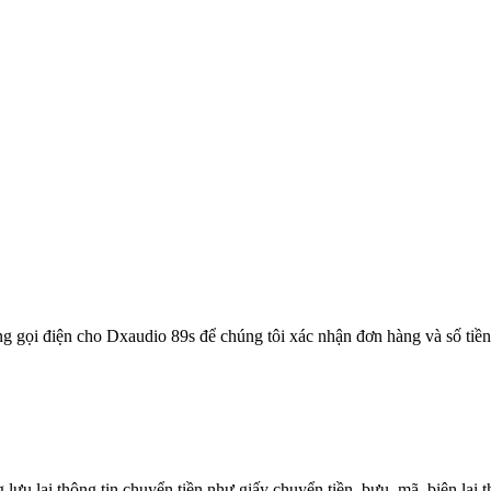
g gọi điện cho Dxaudio 89s để chúng tôi xác nhận đơn hàng và số ti
ưu lại thông tin chuyển tiền như giấy chuyển tiền, bưu, mã, biên lai t