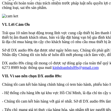
Chúng tôi hoàn toàn chịu trách nhiệm trước pháp luật nếu quyền lợi
chủng loại, sai tên sản phẩm.
VI. Lời Cảm Ơn
Trải qua 10 năm hoạt động trong lĩnh vực cung cấp thiết bị âm thanh
thiết bị âm thanh khách nhau, bán và lắp đặt hàng vạn bộ gia đình 
là địa chỉ mua hàng tin cậy cho khách hàng có nhu cầu mua thiết bị â
Sở dĩ DX audio 89s đạt được như ngày hôm nay, Chúng tôi phải gửi lờ
Nhân đây Chúng tôi xin hứa sẽ luôn đổi mới phong cách làm việc, đổ
DX audio 89s cũng rất mong có được sự đóng góp của toàn thể quý kh
6273 8989 hoặc thông qua mail
kinhdoanhdx89s@gmail.com
VII. Vì sao nên chọn DX audio 89s:
Chúng tôi cam kết bán hàng chính hãng có tem bảo hành, phiếu bảo 
- Hệ thống cửa hàng lớn tại khu vực Hồ Chí Minh, là địa chỉ tin cậy 
- Chúng tôi cam kết bán hàng với giá rẻ nhất. Sở dĩ DX audio 89s làm đ
- Tiêu chí: mang giá trị thực của hàng hóa, sản phẩm tới tay người t