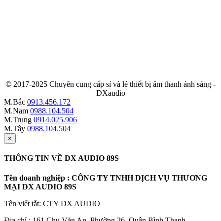
© 2017-2025 Chuyên cung cấp sỉ và lẻ thiết bị âm thanh ánh sáng -
DXaudio
M.Bắc
0913.456.172
M.Nam
0988.104.504
M.Trung
0914.025.906
M.Tây
0988.104.504
×
THÔNG TIN VỀ DX AUDIO 89S
Tên doanh nghiệp : CÔNG TY TNHH DỊCH VỤ THƯƠNG
MẠI DX AUDIO 89S
Tên viết tắt: CTY DX AUDIO
Địa chỉ : 161 Chu Văn An, Phường 26, Quận Bình Thạnh,