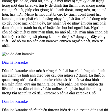
không quá ồn ào, chói hú, âm ly là một thiết bị cực kỳ quan trọng
trong một dàn karaoke, âm ly để chỉnh âm thanh theo mong muốn
của người hát, giúp cho giọng hát thanh thoát, trong trẻo, mạnh mẽ
hơn, hay hơn. Micro là một thiết bị cực kỳ quan trọng trong hát
karaoke, micro phải có khả năng nhạy âm, bắt âm, có thể dùng mic
có dây hoặc mic không dây, tuy nhiên về độ nhạy âm của mic phải
đảm bảo, mic tránh hú rít, rè hoặc làm hụt hơi người hát. Ngoài ra
còn có các thiết bị như màn hình, bộ nhớ bài hát, màn hình chọn bài
hát hoặc có thê một số phòng karaoke được sử dụng cục đẩy công
suất…để hỗ trợ tạo nên dàn karaoke chuyên nghiệp nhất, hiện đại
nhất.
Đầu hát karaoke
Đầu hát karaoke như một ổ cứng chứa bài hát có những nút chỉnh
âm thanh và hình ảnh theo yêu cầu của người sử dụng. Là thiết bị
quan trọng nhất của dàn karaoke chứa các bài hát và đưa hình ảnh
lên màn hình, đưa âm thanh ra loa. Nếu phân loại theo nguồn dữ
liệu thì ta có: đầu vi tính và đầu online, còn phân loại theo dung
lượng bài hát thì ta có đầu karaoke 5 số và đầu karaoke 6 số.
Dàn loa karaoke
Dàn loa karaoke có rất nhiều thương hiệu đang được tin dùng tại thị