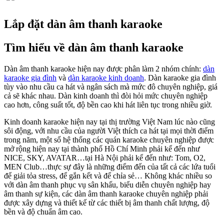
Lắp đặt dàn âm thanh karaoke
Tìm hiểu về dàn âm thanh karaoke
Dàn âm thanh karaoke hiện nay được phân làm 2 nhóm chính:
dàn
karaoke gia đình
và
dàn karaoke kinh doanh
. Dàn karaoke gia đình
tùy vào nhu cầu ca hát và ngân sách mà mức đô chuyên nghiệp, giá
cả sẽ khác nhau. Dàn kinh doanh thì đòi hỏi mức chuyên nghiệp
cao hơn, công suất tốt, độ bền cao khi hát liên tục trong nhiều giờ.
Kinh doanh karaoke hiện nay tại thị trường Việt Nam lúc nào cũng
sôi động, với nhu cầu của người Việt thích ca hát tại mọi thời điểm
trong năm, một số hệ thống các quán karaoke chuyên nghiệp được
mở rộng hiện nay tại thành phố Hồ Chí Minh phải kể đến như
NICE, SKY, AVATAR…tại Hà Nội phải kể đến như: Tom, O2,
MEN Club…thực sự đây là những điểm đến của tất cả các lứa tuổi
để giải tỏa stress, để gắn kết và để chỉa sẻ… Không khác nhiều so
với dàn âm thanh phục vụ sân khấu, biểu diễn chuyên nghiệp hay
âm thanh sự kiện, các dàn âm thanh karaoke chuyên nghiệp phải
được xây dựng và thiết kế từ các thiết bị âm thanh chất lượng, độ
bền và độ chuẩn âm cao.