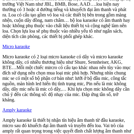
trường Việt Nam như JBL, BMB, Bose, AAD….loa hiện nay
thường có 3 hoặc 4 đường tiếng và khuyếch đại âm thanh và phát
ra. Loa có cấu tạo gồm vỏ loa và các thiết bị bên trong gồm màng
nhện, cuộn dây đồng, nam châm… bộ loa karaoke có âm thanh hay
hoặc không phụ thuộc vào chất liệu thiết bị và cộng nghệ làm nên
loa. Chọn lựa loa sẽ phụ thuộc vào nhiều yếu tô như ngân sách,
diện tích căn phòng, các thiết bị phối ghép khác.
Micro karaoke
Micro karaoke có 2 loại micro karaoke có dây và micro karaoke
không dây, có nhiều thương hiệu như Shure, Sennheiser, AKG,
BTE…Mỗi một chiếc mircro có cấu tạo khác nhau nên tùy vào mục
đích sử dụng nên chọn mua loại mic phù hợp. Nhưng nhìn chung
mic se có một số bộ phận cơ bản như: lưới ở bộ đầu mic, công tắc
nguồn, màn hình led hiển thị tình trạng mic, Pin nếu là mic không
dây, dây mic nếu là mic có dây,… Khi lựa chọn mic không dây cần
chú ý đến các thông số: độ nhạy của mic. Đáp ứng tần số, trở
kháng.
Amply karaoke
Amply karaoke là thiết bị nhận tín hiệu âm thanh từ đầu karaoke,
micro sau đó khuếch đại âm thanh và truyền đến loa. Vai trò của
amply rất quan trọng trong việc quyết đình chất lượng âm thanh như