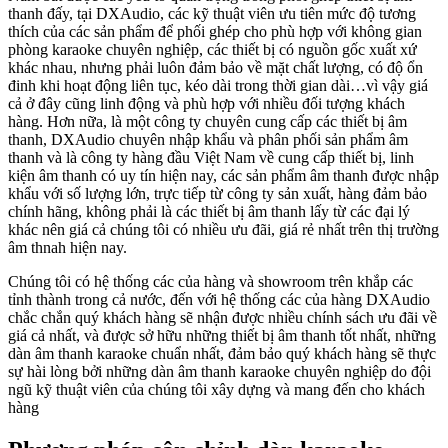
thanh đấy, tại DXAudio, các kỹ thuật viên ưu tiên mức độ tương
thích của các sản phẩm để phối ghép cho phù hợp với không gian
phòng karaoke chuyên nghiệp, các thiết bị có nguồn gốc xuất xứ
khác nhau, nhưng phải luôn đảm bảo về mặt chất lượng, có độ ổn
đinh khi hoạt động liên tục, kéo dài trong thời gian dài…vì vậy giá
cả ở đây cũng linh động và phù hợp với nhiều đối tượng khách
hàng. Hơn nữa, là một công ty chuyên cung cấp các thiết bị âm
thanh, DXAudio chuyên nhập khẩu và phân phối sản phẩm âm
thanh và là công ty hàng đầu Việt Nam về cung cấp thiết bị, linh
kiện âm thanh có uy tín hiện nay, các sản phẩm âm thanh được nhập
khẩu với số lượng lớn, trực tiếp từ công ty sản xuất, hàng đảm bảo
chính hãng, không phải là các thiết bị âm thanh lấy từ các đại lý
khác nên giá cả chúng tôi có nhiều ưu đãi, giá rẻ nhất trên thị trường
âm thnah hiện nay.
Chúng tôi có hệ thống các của hàng và showroom trên khắp các
tỉnh thành trong cả nước, đến với hệ thống các của hàng DXAudio
chắc chắn quý khách hàng sẽ nhận được nhiều chính sách ưu đãi về
giá cả nhất, và được sở hữu những thiết bị âm thanh tốt nhất, những
dàn âm thanh karaoke chuẩn nhất, đảm bảo quý khách hàng sẽ thực
sự hài lòng bởi những dàn âm thanh karaoke chuyên nghiệp do đội
ngũ kỹ thuật viên của chúng tôi xây dựng và mang đến cho khách
hàng