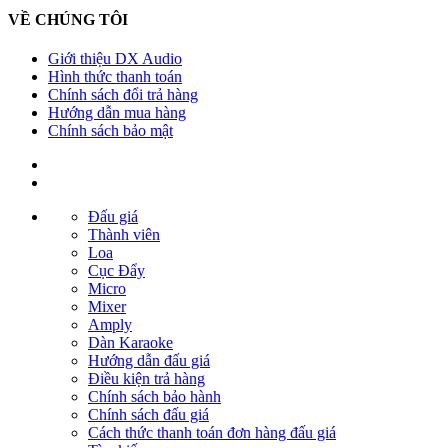
VỀ CHÚNG TÔI
Giới thiệu DX Audio
Hình thức thanh toán
Chính sách đổi trả hàng
Hướng dẫn mua hàng
Chính sách bảo mật
Đấu giá
Thành viên
Loa
Cục Đẩy
Micro
Mixer
Amply
Dàn Karaoke
Hướng dẫn đấu giá
Điều kiện trả hàng
Chính sách bảo hành
Chính sách đấu giá
Cách thức thanh toán đơn hàng đấu giá