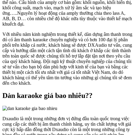
thế nào. Cấu hình của amply cơ bản gồm: khối nguồn, khối hiển thị,
khối công suất, mạch vào, mạch xử lý âm sắc và tạo hiệu
ứng…..Nguyên lý hoạt động của amply thường chia theo lass A,
AB, B, D… còn nhiều chế độ khác nữa tùy thuộc vào thiết kế mạch
khuếch đại.
Với nhiều năm kinh nghiệm trong thiết kế, dàn dựng âm thanh trong
đó có âm thanh karaoke chuyên nghiệp và có hơn 100 đại lý phân
phối trên khắp cả nước, khách hàng sẽ được DXAudio tư vấn, cung
cấp và hướng dẫn một cách tận tình dù khách ở khắp các tỉnh thành
trên toàn quốc sẽ được chúng tôi hỗ trợ lắp đặt tận nơi theo yêu cầu
của quý khách hàng. Đội ngũ kỹ thuật chuyên nghiệp của chúng tôi
sẽ tư vấn cho bạn bộ dàn phù hợp với kinh tế của bạn và bằng các
thiết bị một cách tối ưu nhất với giá cả tốt nhất Việt Nam, do đó
khách hàng có thể yên tâm tin tưởng vào những gì chúng tôi sẽ đem
đến cho khách.
Dàn karaoke giá bao nhiêu??
Dxaudio là một trong những đơn vị đứng đầu toàn quốc trong việc
cung cấp các thiết bị âm thanh chính hãng, uy tín chất lượng với giá
cực kỳ hấp dẫn đồng thời Dxaudio còn là một trong những công ty
hàng đầu cả nước trong xây dựng và cung cấp các giải pháp âm