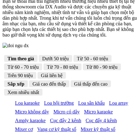
Bạn sẽ thoải mái trãi nghiệm nhiều thương hiệu nhiều thiết bị tại hệ
thống showroom của DX Audio và được các chuyên gia kỹ thuật
nhiều năm kinh nghiệm, nhiệt tình tư vấn và giúp bạn chọn một bộ
dàn phù hợp nhất. Trong khi tư vấn chúng tôi luôn chú trọng đến gu
âm nhạc của bạn, nhu cầu sử dụng và thiết kế căn phòng của bạn,
giúp bạn chọn lựa các thiết bị sao cho phù hợp nhất. Bạn sẽ không
bao giờ thất vọng khi sử dụng dịch vụ của chúng tôi.
Tìm theo giá
Dưới 50 triệu
Từ 50 - 60 triệu
Từ 60 - 70 triệu
Từ 70 - 80 triệu
Từ 80 - 90 triệu
Trên 90 triệu
Giá liên hệ
Sắp xếp
Giá cao đến thấp
Giá thấp đến cao
Xem nhiều nhất
Loa karaoke
Loa hội trường
Loa sân khấu
Loa array
Micro không dây
Micro có dây
Micro karaoke
Amply karaoke
Cục đẩy 2 kênh
Cục đẩy 4 kênh
Mixer cơ
Vang cơ kỹ thuật số
Mixer kỹ thuật số