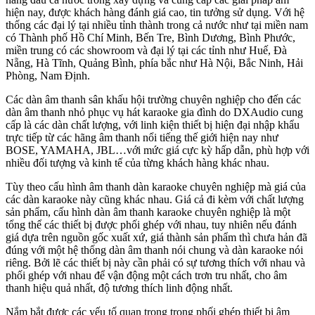
hiện nay, được khách hàng đánh giá cao, tin tưởng sử dụng. Với hệ
thống các đại lý tại nhiều tỉnh thành trong cả nước như tại miền nam
có Thành phố Hồ Chí Minh, Bến Tre, Bình Dương, Bình Phước,
miền trung có các showroom và đại lý tại các tỉnh như Huế, Đà
Nẵng, Hà Tĩnh, Quảng Bình, phía bắc như Hà Nội, Bắc Ninh, Hải
Phòng, Nam Định.
Các dàn âm thanh sân khấu hội trường chuyên nghiệp cho đến các
dàn âm thanh nhỏ phục vụ hát karaoke gia đình do DXAudio cung
cấp là các dàn chất lượng, với linh kiện thiết bị hiện đại nhập khẩu
trực tiếp từ các hãng âm thanh nổi tiếng thế giới hiện nay như
BOSE, YAMAHA, JBL…với mức giá cực kỳ hấp dẫn, phù hợp với
nhiều đối tượng và kinh tế của từng khách hàng khác nhau.
Tùy theo cấu hình âm thanh dàn karaoke chuyên nghiệp mà giá của
các dàn karaoke này cũng khác nhau. Giá cả đi kèm với chất lượng
sản phẩm, cấu hình dàn âm thanh karaoke chuyên nghiệp là một
tổng thể các thiết bị được phối ghép với nhau, tuy nhiên nếu đánh
giá dựa trên nguồn gốc xuất xứ, giá thành sản phẩm thì chưa hản đã
đúng với một hệ thống dàn âm thanh nói chung và dàn karaoke nói
riêng. Bởi lẽ các thiết bị này cần phải có sự tương thích với nhau và
phối ghép với nhau để vận động một cách trơn tru nhất, cho âm
thanh hiệu quả nhất, độ tương thích linh động nhất.
Nắm bắt được các yếu tố quan trọng trong phối ghép thiết bị âm