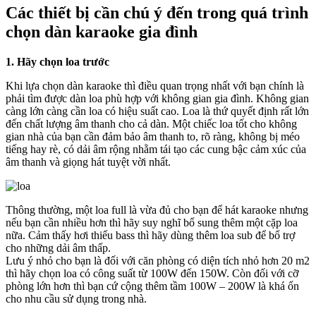
Các thiết bị cần chú ý đến trong quá trình
chọn dàn karaoke gia đình
1. Hãy chọn loa trước
Khi lựa chọn dàn karaoke thì điều quan trọng nhất với bạn chính là
phải tìm được dàn loa phù hợp với không gian gia đình. Không gian
càng lớn càng cần loa có hiệu suất cao. Loa là thứ quyết định rất lớn
đến chất lượng âm thanh cho cả dàn. Một chiếc loa tốt cho không
gian nhà của bạn cần đảm bảo âm thanh to, rõ ràng, không bị méo
tiếng hay rè, có dải âm rộng nhằm tái tạo các cung bậc cảm xúc của
âm thanh và giọng hát tuyệt vời nhất.
Thông thường, một loa full là vừa đủ cho bạn để hát karaoke nhưng
nếu bạn cần nhiều hơn thì hãy suy nghĩ bổ sung thêm một cặp loa
nữa. Cảm thấy hơi thiếu bass thì hãy dùng thêm loa sub để bổ trợ
cho những dải âm thấp.
Lưu ý nhỏ cho bạn là đối với căn phòng có diện tích nhỏ hơn 20 m2
thì hãy chọn loa có công suất từ 100W đến 150W. Còn đối với cỡ
phòng lớn hơn thì bạn cứ cộng thêm tầm 100W – 200W là khá ổn
cho nhu cầu sử dụng trong nhà.