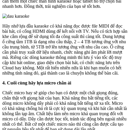
cần thêm một chiếc màn hình karaoke hoặc tablet hỗ trợ chọn bài
nhanh hơn. Đồng thời, trải nghiệm của bạn sẽ tốt hơn.
Hãy nhớ lựa đầu karaoke có khả năng đọc được file MIDI để đọc
bài hát, có cổng HDMI dùng để kết nối với TV. Nếu có tích hợp sẵn
khe cắm rộng để sử dụng tối đa công suất thì càng tốt. Dung lượng
ổ cứng tầm 1TB là dạng nhu cầu thấp, 2 – 4 TB tương ứng với nhu
cầu trung bình, từ 5TB trở lên tương ứng với nhu cầu cao. Ổ cứng
cần phải truy xuất dữ liệu nhanh, chức năng ghi âm phát lời mượt
mà. Riêng các dòng karaoke thông minh thì lưu ý vào tốc độ truy
cập khi hát online, giao diện chọn bài hát, có chức năng lưu trên
Cloud hay không. Một rất hiển nhiên nữa là khi bạn muốn có hết
những tính năng đó, giá thành cao là chuyện không thể bàn cãi.
4. Cuối cùng hãy lựa micro chân ái
Chiếc micro hay sẽ giúp cho bạn có được một chất giọng đúng,
chân thật với giọng hát của bạn. Khả năng thu bắt tiếng tốt, các
dòng micro không dây phải có khả năng bắt tiếng từ xa tốt. Micro
có khả năng chống hú rít là cực kỳ quan trọng và khi hát cần nhất là
không lẫn tạp âm. Chất liệu làm nên micro khá quan trọng đối với
micro có dây. Dây cần được bọc tốt, tránh tác động bên ngoài nhiều
nhất có thể. Bất cứ một chiếc micro nào thì cũng cần được cấu tạo
từ nguyên liệu tốt nhất để bạn sử dụng dài lâu nhất.