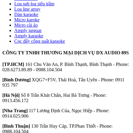
Loa sub loa siêu trầm
Loa line array
Dàn karaoke
Micro karoke
Micro cài áo
Amply jarguar
Amply karaoke
Cục đẩy công suất karaoke
CÔNG TY TNHH THƯƠNG MẠI DỊCH VỤ DX AUDIO 89S
[TP.HCM]
161 Chu Văn An, P. Bình Thạnh, Bình Thạnh - Phone:
028.6273.89.89 - 0988.104.504
[Bình Dương]
XQG7+F5V, Thái Hoà, Tân Uyên - Phone: 0911
935 797
[Hà Nội]
Số 8 Trần Khát Chân, Hai Bà Trưng - Phone:
0913.456.172
[Nha Trang]
117 Lương Định Của, Ngọc Hiệp - Phone:
0914.025.906
[Bình Thuận]
130 Trần Huy Cáp, TP.Phan Thiết - Phone:
0988.104.504