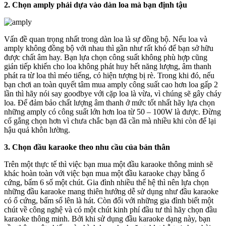
2. Chọn amply phải dựa vào dàn loa mà bạn định tậu
Vấn đề quan trọng nhất trong dàn loa là sự đồng bộ. Nếu loa và
amply không đồng bộ với nhau thì gần như rất khó để bạn sở hữu
được chất âm hay. Bạn lựa chọn công suất không phù hợp cũng
gián tiếp khiến cho loa không phát huy hết năng lượng, âm thanh
phát ra từ loa thì méo tiếng, có hiện tượng bị rè. Trong khi đó, nếu
bạn chơi an toàn quyết tâm mua amply công suất cao hơn loa gấp 2
lần thì hãy nói say goodbye với cặp loa là vừa, vì chúng sẽ gây cháy
loa. Để đảm bảo chất lượng âm thanh ở mức tốt nhất hãy lựa chọn
những amply có công suất lớn hơn loa từ 50 – 100W là được. Đừng
cố gắng chọn hơn vì chưa chắc bạn đã cần mà nhiều khi còn để lại
hậu quả khôn lường.
3. Chọn đầu karaoke theo nhu cầu của bản thân
Trên một thực tế thì việc bạn mua một đầu karaoke thông minh sẽ
khác hoàn toàn với việc bạn mua một đầu karaoke chạy bằng ổ
cứng, bấm 6 số một chút. Gia đình nhiều thế hệ thì nên lựa chọn
những đầu karaoke mang thiên hướng dễ sử dụng như đầu karaoke
có ổ cứng, bấm số lên là hát. Còn đối với những gia đình biết một
chút về công nghệ và có một chút kinh phí đầu tư thì hãy chọn đầu
karaoke thông minh. Bởi khi sử dụng đầu karaoke dạng này, bạn