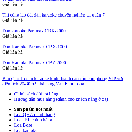
Giá liên hệ
Thi công lắp đặt dàn karaoke chuyên nghiệp tại quận 7
Giá liên hệ
Dàn karaoke Paramax CBX-2000
Giá liên hệ
Dàn Karaoke Paramax CBX-1000
Giá liên hệ
Dàn Karaoke Paramax CBZ 2000
Giá liên hệ
Bàn giao 15 dàn karaoke kinh doanh cao cấp cho phòng VIP với
diện tích 20-30m2 nhà hàng Vạn Kim Long
Chính sách đổi trả hàng
Hướng dẫn mua hàng (dành cho khách hàng ở xa)
Sản phẩm hot nhất
Loa QHA chính hãng
Loa JBL chính hãng
Loa Bose
Loa karaoke