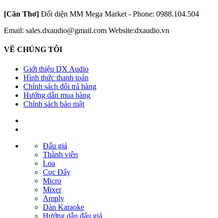
[Cần Thơ]
Đối diện MM Mega Market - Phone: 0988.104.504
Email: sales.dxaudio@gmail.com
Website:dxaudio.vn
VỀ CHÚNG TÔI
Giới thiệu DX Audio
Hình thức thanh toán
Chính sách đổi trả hàng
Hướng dẫn mua hàng
Chính sách bảo mật
Đấu giá
Thành viên
Loa
Cục Đẩy
Micro
Mixer
Amply
Dàn Karaoke
Hướng dẫn đấu giá