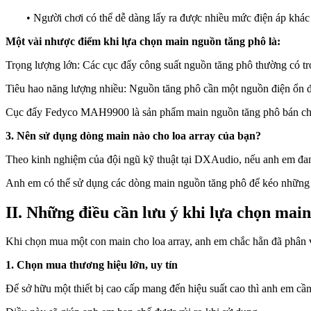
• Người chơi có thể dễ dàng lấy ra được nhiều mức điện áp khá
Một vài nhược điểm khi lựa chọn main nguồn tăng phô là:
Trọng lượng lớn: Các cục đẩy công suất nguồn tăng phô thường có tro
Tiêu hao năng lượng nhiều: Nguồn tăng phô cần một nguồn điện ổn định
Cục đẩy Fedyco MAH9900 là sản phẩm main nguồn tăng phô bán cha
3. Nên sử dụng dòng main nào cho loa array của bạn?
Theo kinh nghiệm của đội ngũ kỹ thuật tại DXAudio, nếu anh em đang c
Anh em có thể sử dụng các dòng main nguồn tăng phô để kéo những chi
II. Những điều cần lưu ý khi lựa chọn mai
Khi chọn mua một con main cho loa array, anh em chắc hẳn đã phân vân v
1. Chọn mua thương hiệu lớn, uy tín
Để sở hữu một thiết bị cao cấp mang đến hiệu suất cao thì anh em cầ