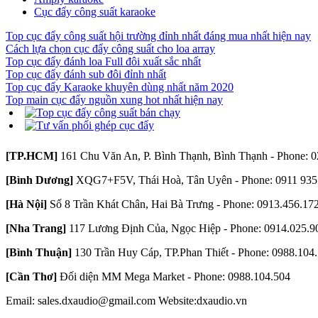
Cục đẩy công suất karaoke
Top cục đẩy công suất hội trường đỉnh nhất đáng mua nhất hiện nay
Cách lựa chọn cục đẩy công suất cho loa array
Top cục đẩy đánh loa Full đôi xuất sắc nhất
Top cục đẩy đánh sub đôi đỉnh nhất
Top cục đẩy Karaoke khuyên dùng nhất năm 2020
Top main cục đẩy nguồn xung hot nhất hiện nay
[TP.HCM]
161 Chu Văn An, P. Bình Thạnh, Bình Thạnh - Phone: 0
[Bình Dương]
XQG7+F5V, Thái Hoà, Tân Uyên - Phone: 0911 935
[Hà Nội]
Số 8 Trần Khát Chân, Hai Bà Trưng - Phone: 0913.456.17
[Nha Trang]
117 Lương Định Của, Ngọc Hiệp - Phone: 0914.025.9
[Bình Thuận]
130 Trần Huy Cáp, TP.Phan Thiết - Phone: 0988.104
[Cần Thơ]
Đối diện MM Mega Market - Phone: 0988.104.504
Email: sales.dxaudio@gmail.com
Website:dxaudio.vn