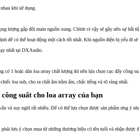
c nhau khi sử dụng.
̣ng lượng gấp đôi main nguồn xung. Chính vì vậy sẽ gây nên sự bất tiệ
 để có thể hoạt động một cách tốt nhất. Khi nguồn điện bị yếu đi s
̣y nhất tại DXAudio.
ó 1 hoặc dàn loa array chất lượng thì nên lựa chọn cục đẩy công suâ
ếc loa sub, cho ra chất âm trầm ấm, chắc tiếng và rõ ràng nhất.
n công suất cho loa array của bạn
à suy nghĩ rất nhiều. Để có thể lựa chọn được sản phẩm ưng ý nhâ
n phải lưu ý chọn mua từ những thương hiệu có tên tuổi và nhận được đ