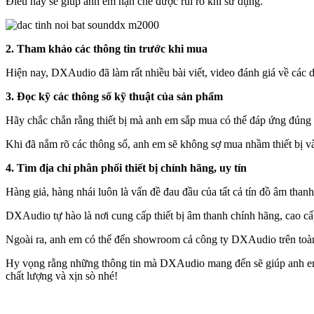
Điều này sẽ giúp anh em hạn chế được rủi ro khi sử dụng.
2. Tham khảo các thông tin trước khi mua
Hiện nay, DXAudio đã làm rất nhiều bài viết, video đánh giá về các
3. Đọc kỹ các thông số kỹ thuật của sản phẩm
Hãy chắc chắn rằng thiết bị mà anh em sắp mua có thể đáp ứng đún
Khi đã nắm rõ các thông số, anh em sẽ không sợ mua nhầm thiết bị và
4. Tìm địa chỉ phân phối thiết bị chính hãng, uy tín
Hàng giả, hàng nhái luôn là vấn đề đau đầu của tất cả tín đồ âm tha
DXAudio tự hào là nơi cung cấp thiết bị âm thanh chính hãng, cao cấp va
Ngoài ra, anh em có thể đến showroom cả công ty DXAudio trên toàn quô
Hy vọng rằng những thông tin mà DXAudio mang đến sẽ giúp anh em ch
chất lượng và xịn sò nhé!