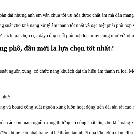
toàn dải nhưng anh em vẫn chưa tối ưu hóa được chất âm mà dàn mang 
ất cho khả năng xử lý âm thanh tốt nhất và đặc biệt phải phù hợp v
 cách lựa chọn cục đẩy công suất phù hợp loa array cũng như với nhu 
ng phô, đâu mới là lựa chọn tốt nhất?
g suất nguồn xung, có chức năng khuếch đại tín hiệu âm thanh ra loa.
t như:
ng và board công suất nguồn xung luôn hoạt động trên dải tần rất cao n
o nên các con main nguồn xung thưởng có công suất lớn, cho khả năng xử
đều không cần phải trang bị hệ thống tản nhiệt quá lớn, giúp giảm đi