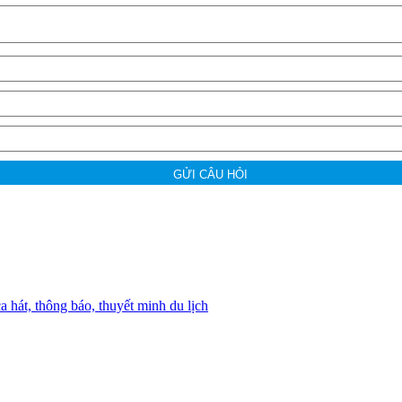
GỬI CÂU HỎI
át, thông báo, thuyết minh du lịch