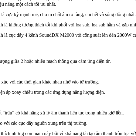
̣u năng một cách tối ưu nhất.
 cực kỳ mạnh mẽ, cho ra chất âm rõ ràng, chi tiết và sống động nhất.
 là không tương thích tốt khi phối với loa sub, loa sub hầm và gặp nhiê
h là cục đẩy 4 kênh SoundDX M2000 với công suất lên đến 2000W cực k
ượng giữa 2 hoặc nhiều mạch thông qua cảm ứng điện từ.
 xúc với các thời gian khác nhau nhờ vào từ trường.
iện áp xoay chiều trong các ứng dụng năng lượng điện.
́t “trâu” có khả năng xử lý âm thanh liên tục trong nhiều giờ liền.
so với các cục đẩy nguồn xung trên thị trường.
́ch những con main này bởi vì khả năng tái tạo âm thanh tròn trịa với