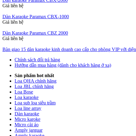
Dàn karaoke Paramax CBX-2000
Giá liên hệ
Dàn Karaoke Paramax CBX-1000
Giá liên hệ
Dàn Karaoke Paramax CBZ 2000
Giá liên hệ
Bàn giao 15 dàn karaoke kinh doanh cao cấp cho phòng VIP với di
Chính sách đổi trả hàng
Hướng dẫn mua hàng (dành cho khách hàng ở xa)
Sản phẩm hot nhất
Loa QHA chính hãng
Loa JBL chính hãng
Loa Bose
Loa karaoke
Loa sub loa siêu trầm
Loa line array
Dàn karaoke
Micro karoke
Micro cài áo
Amply jarguar
Amply karaoke