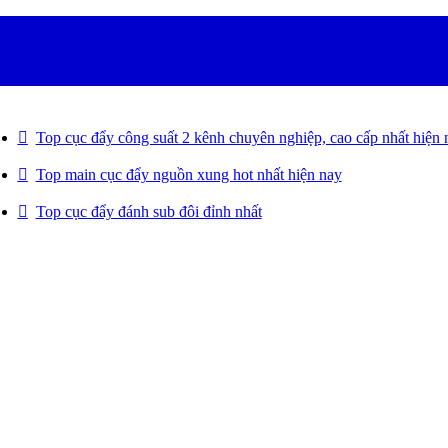
Top cục đẩy công suất 2 kênh chuyên nghiệp, cao cấp nhất hiện 
Top main cục đẩy nguồn xung hot nhất hiện nay
Top cục đẩy đánh sub đôi đỉnh nhất