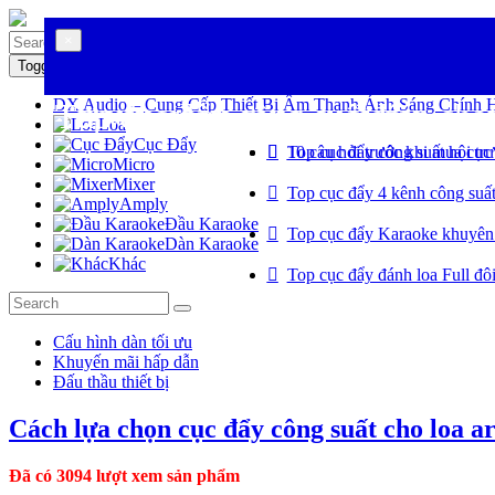
×
×
Toggle navigation
DX Audio – Cung Cấp Thiết Bị Âm Thanh Ánh Sáng Chính 
Top cục đẩy công suất bán chạ
Tư vấn chọn mua cục đẩy
Loa
Cục Đẩy
Top cục đẩy công suất hội tr
10 câu hỏi trước khi mua cục
Micro
Mixer
Top cục đẩy 4 kênh công suất
Amply
Đầu Karaoke
Top cục đẩy Karaoke khuyên
Dàn Karaoke
Khác
Top cục đẩy đánh loa Full đôi
Cấu hình dàn tối ưu
Khuyến mãi hấp dẫn
Đấu thầu thiết bị
Cách lựa chọn cục đẩy công suất cho loa a
Đã có 3094 lượt xem sản phẩm