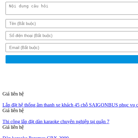
Giá liên hệ
Lắp đặt hệ thống âm thanh xe khách 45 chỗ SAIGONBUS phục vụ ca h
Giá liên hệ
Thi công lắp đặt dàn karaoke chuyên nghiệp tại quận 7
Giá liên hệ