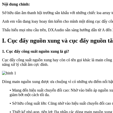
Nội dung chính:
Sở hữu dàn âm thanh hội trường sân khấu với những chiếc loa array 
Anh em vẫn đang loay hoay tìm kiếm cho mình một dòng cục đẩy công su
Thấu hiểu mọi nhu cầu trên, DXAudio sẵn sàng hướng dẫn từ A đến Z
I. Cục đẩy nguồn xung và cục đẩy nguồn tă
1. Cục đẩy công suất nguồn xung là gì?
Cục đẩy công suất nguồn xung hay còn có tên gọi khác là main côn
năng xử lý chất âm cực đỉnh.
Dòng main nguồn xung được ưa chuộng vì có những ưu điểm nổi bậ
• Mang đến hiệu suất chuyển đổi cao: Nhờ vào biến áp nguồn xu
giảm bớt một cách tối đa.
• Sở hữu công suất lớn: Cũng nhờ vào hiệu suất chuyển đổi ca
• Thiết kế nhỏ gọn, tiện lợi: Đa phần các dòng main nguồn xung 