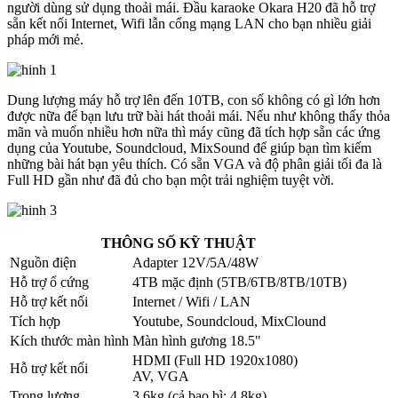
người dùng sử dụng thoải mái. Đầu karaoke Okara H20 đã hỗ trợ
sẵn kết nối Internet, Wifi lẫn cổng mạng LAN cho bạn nhiều giải
pháp mới mẻ.
Dung lượng máy hỗ trợ lên đến 10TB, con số không có gì lớn hơn
được nữa để bạn lưu trữ bài hát thoải mái. Nếu như không thấy thỏa
mãn và muốn nhiều hơn nữa thì máy cũng đã tích hợp sẵn các ứng
dụng của Youtube, Soundcloud, MixSound để giúp bạn tìm kiếm
những bài hát bạn yêu thích. Có sẵn VGA và độ phân giải tối đa là
Full HD gần như đã đủ cho bạn một trải nghiệm tuyệt vời.
THÔNG SỐ KỸ THUẬT
Nguồn điện
Adapter 12V/5A/48W
Hỗ trợ ổ cứng
4TB mặc định (5TB/6TB/8TB/10TB)
Hỗ trợ kết nối
Internet / Wifi / LAN
Tích hợp
Youtube, Soundcloud, MixClound
Kích thước màn hình
Màn hình gương 18.5"
HDMI (Full HD 1920x1080)
Hỗ trợ kết nối
AV, VGA
Trọng lượng
3,6kg (cả bao bì: 4,8kg)