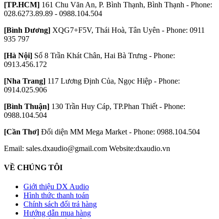
[TP.HCM]
161 Chu Văn An, P. Bình Thạnh, Bình Thạnh - Phone:
028.6273.89.89 - 0988.104.504
[Bình Dương]
XQG7+F5V, Thái Hoà, Tân Uyên - Phone: 0911
935 797
[Hà Nội]
Số 8 Trần Khát Chân, Hai Bà Trưng - Phone:
0913.456.172
[Nha Trang]
117 Lương Định Của, Ngọc Hiệp - Phone:
0914.025.906
[Bình Thuận]
130 Trần Huy Cáp, TP.Phan Thiết - Phone:
0988.104.504
[Cần Thơ]
Đối diện MM Mega Market - Phone: 0988.104.504
Email: sales.dxaudio@gmail.com
Website:dxaudio.vn
VỀ CHÚNG TÔI
Giới thiệu DX Audio
Hình thức thanh toán
Chính sách đổi trả hàng
Hướng dẫn mua hàng