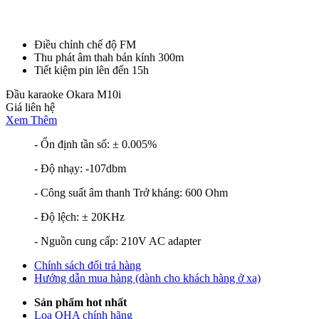
Điều chỉnh chế độ FM
Thu phát âm thah bán kính 300m
Tiết kiệm pin lên đến 15h
Đầu karaoke Okara M10i
Giá liên hệ
Xem Thêm
- Ổn định tần số: ± 0.005%
- Độ nhạy: -107dbm
- Công suất âm thanh Trở kháng: 600 Ohm
- Độ lệch: ± 20KHz
- Nguồn cung cấp: 210V AC adapter
Chính sách đổi trả hàng
Hướng dẫn mua hàng (dành cho khách hàng ở xa)
Sản phẩm hot nhất
Loa QHA chính hãng