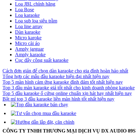
Loa JBL chính hãng
Loa Bose
Loa karaoke
Loa sub loa siêu trầm
Loa line array
Dàn karaoke
Micro karoke
Micro cài áo
Amply jarguar
Amply karaoke
Cục đẩy công suất karaoke
Cách đơn giản để chọn dàn karaoke cho gia đình hoàn hảo nhất
Tổng hợp các mẫu đầu karaoke hiện đại nhất hiện nay
Top 5 màn hình cảm ứng karaoke đình đám tốt nhất hiện nay
Top 3 đầu màn karaoke giá tốt nhất cho kinh doanh phòng karaoke
Top 5 đầu karaoke ổ cứng online chuẩn xịn hát hay nhất hiện nay
Bật mí top 3 đầu karaoke liền màn hình tốt nhất hiện nay
CÔNG TY TNHH THƯƠNG MẠI DỊCH VỤ DX AUDIO 89S