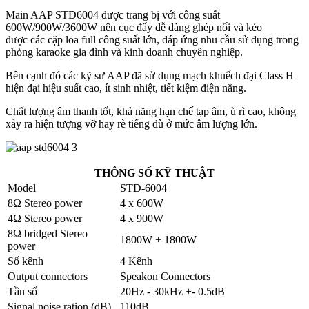
Main AAP STD6004 được trang bị với công suất
600W/900W/3600W nên cục đẩy dễ dàng ghép nối và kéo
được các cặp loa full công suất lớn, đáp ứng nhu cầu sử dụng trong
phòng karaoke gia đình và kinh doanh chuyên nghiệp.
Bên cạnh đó các kỹ sư AAP đã sử dụng mạch khuếch đại Class H
hiện đại hiệu suất cao, ít sinh nhiệt, tiết kiệm điện năng.
Chất lượng âm thanh tốt, khả năng hạn chế tạp âm, ù rì cao, không
xảy ra hiện tượng vỡ hay rè tiếng dù ở mức âm lượng lớn.
THÔNG SỐ KỸ THUẬT
Model
STD-6004
8Ω Stereo power
4 x 600W
4Ω Stereo power
4 x 900W
8Ω bridged Stereo
1800W + 1800W
power
Số kênh
4 Kênh
Output connectors
Speakon Connectors
Tần số
20Hz - 30kHz +- 0.5dB
Signal noise ration (dB)
110dB