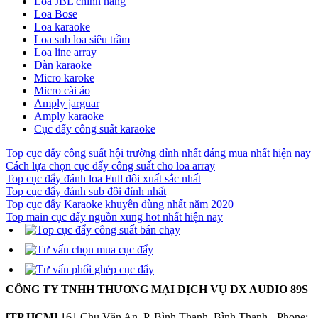
Loa JBL chính hãng
Loa Bose
Loa karaoke
Loa sub loa siêu trầm
Loa line array
Dàn karaoke
Micro karoke
Micro cài áo
Amply jarguar
Amply karaoke
Cục đẩy công suất karaoke
Top cục đẩy công suất hội trường đỉnh nhất đáng mua nhất hiện nay
Cách lựa chọn cục đẩy công suất cho loa array
Top cục đẩy đánh loa Full đôi xuất sắc nhất
Top cục đẩy đánh sub đôi đỉnh nhất
Top cục đẩy Karaoke khuyên dùng nhất năm 2020
Top main cục đẩy nguồn xung hot nhất hiện nay
CÔNG TY TNHH THƯƠNG MẠI DỊCH VỤ DX AUDIO 89S
[TP.HCM]
161 Chu Văn An, P. Bình Thạnh, Bình Thạnh - Phone: