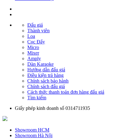
Đấu giá
Thành viên
Loa
Cục Đẩy
Micro
Mixer
Amply
Dàn Karaoke
Hướng dẫn đấu giá
Điều kiện trả hàng
Chính sách bảo hành
Chính sách đấu giá
Cách thức thanh toán đơn hàng đấu giá
Tìm kiếm
Giấy phép kinh doanh số 0314711935
Showroom HCM
Showroom Hà Nội