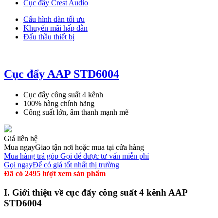
Cục đẩy Crest Audio
Cấu hình dàn tối ưu
Khuyến mãi hấp dẫn
Đấu thầu thiết bị
Cục đẩy AAP STD6004
Cục đẩy công suất 4 kênh
100% hàng chính hãng
Công suất lớn, âm thanh mạnh mẽ
Giá liên hệ
Mua ngay
Giao tận nơi hoặc mua tại cửa hàng
Mua hàng trả góp
Gọi để được tư vấn miễn phí
Gọi ngay
Để có giá tốt nhất thị trường
Đã có 2495 lượt xem sản phẩm
I. Giới thiệu về cục đẩy công suất 4 kênh AAP
STD6004