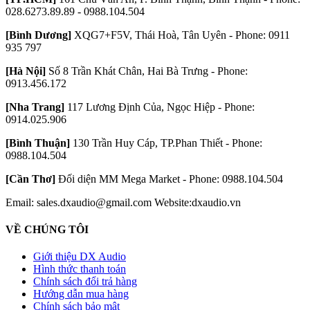
028.6273.89.89 - 0988.104.504
[Bình Dương]
XQG7+F5V, Thái Hoà, Tân Uyên - Phone: 0911
935 797
[Hà Nội]
Số 8 Trần Khát Chân, Hai Bà Trưng - Phone:
0913.456.172
[Nha Trang]
117 Lương Định Của, Ngọc Hiệp - Phone:
0914.025.906
[Bình Thuận]
130 Trần Huy Cáp, TP.Phan Thiết - Phone:
0988.104.504
[Cần Thơ]
Đối diện MM Mega Market - Phone: 0988.104.504
Email: sales.dxaudio@gmail.com
Website:dxaudio.vn
VỀ CHÚNG TÔI
Giới thiệu DX Audio
Hình thức thanh toán
Chính sách đổi trả hàng
Hướng dẫn mua hàng
Chính sách bảo mật