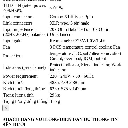
THD + N (rated power,
< 0.1%
40/kHz)%
Input connectors
Combo XLR type, 3pin
Link connectors
XLR type, 3 pin male
Input impedance :
20k Ohm Balanced or 10k Ohm
(20Hz-20kHz, balanced)
Unbalanced
Input gain
Rear panel: 0.775V/1.0V/1.4V
Fan
3 PCS temperature control cooling Fan
temperature , DC, sub/ultea-sonic, short
Protection
Circuit, over load, IGM, output
Protect indicator, Signal indicator, Work
Indicators (per channel)
indicator
Power requirement
220 - 240V ~ 50 - 60Hz
Kích thước
483 x 439 x 88 mm
Kích thước đóng thùng
623 x 575 x 143 mm
Trọng lượng tịnh
29 kg
Trọng lượng đóng thùng
31 kg
×
KHÁCH HÀNG VUI LÒNG ĐIỀN ĐẦY ĐỦ THÔNG TIN
BÊN DƯỚI