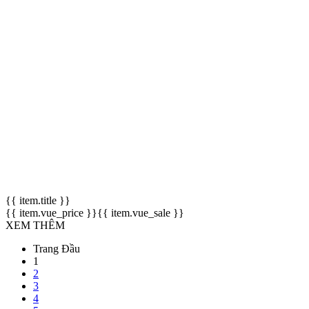
{{ item.title }}
{{ item.vue_price }}
{{ item.vue_sale }}
XEM THÊM
Trang Đầu
1
2
3
4