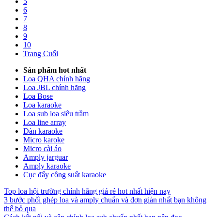
5
6
7
8
9
10
Trang Cuối
Sản phẩm hot nhất
Loa QHA chính hãng
Loa JBL chính hãng
Loa Bose
Loa karaoke
Loa sub loa siêu trầm
Loa line array
Dàn karaoke
Micro karoke
Micro cài áo
Amply jarguar
Amply karaoke
Cục đẩy công suất karaoke
Top loa hội trường chính hãng giá rẻ hot nhất hiện nay
3 bước phối ghép loa và amply chuẩn và đơn giản nhất bạn không
thể bỏ qua