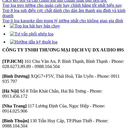
Cách kết nối và cân chỉnh loa sub chuẩn nhất bạn nên đọc
Top loa treo tường cho quán cafe hay chính hãng tốt nhất hiện nay
Top 8 loa sub điện cực chất dành cho dàn âm thanh gia đình và kinh
doanh
Top 6 loa karaoke tầm trung lý tưởng nhất cho không gian gia đình
CÔNG TY TNHH THƯƠNG MẠI DỊCH VỤ DX AUDIO 89S
[TP.HCM]
161 Chu Văn An, P. Bình Thạnh, Bình Thạnh - Phone:
028.6273.89.89 - 0988.104.504
[Bình Dương]
XQG7+F5V, Thái Hoà, Tân Uyên - Phone: 0911
935 797
[Hà Nội]
Số 8 Trần Khát Chân, Hai Bà Trưng - Phone:
0913.456.172
[Nha Trang]
117 Lương Định Của, Ngọc Hiệp - Phone:
0914.025.906
[Bình Thuận]
130 Trần Huy Cáp, TP.Phan Thiết - Phone:
0988.104.504