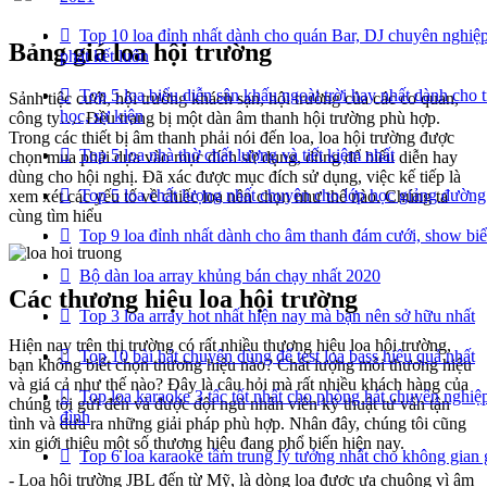
Top 10 loa đỉnh nhất dành cho quán Bar, DJ chuyên nghiệp
Bảng giá loa hội trường
phát kết luôn
Top 5 loa biểu diễn sân khấu ngoài trời hay nhất dành cho 
Sảnh tiệc cưới, hội trường khách sạn, hội trường của các cơ quan,
học, sự kiện
công ty…. Đều trang bị một dàn âm thanh hội trường phù hợp.
Trong các thiết bị âm thanh phải nói đến loa, loa hội trường được
Top 5 loa nhà thờ chất lượng và tiết kiệm nhất
chọn mua phải dựa vào mục đích sử dụng, dùng để biểu diễn hay
dùng cho hội nghị. Đã xác được mục đích sử dụng, việc kế tiếp là
Top 5 loa chất lượng nhất chuyên cho lớp học giảng đường
xem xét các yếu tố về chiếc loa nên chọn như thế nào. Chúng ta
cùng tìm hiểu
Top 9 loa đỉnh nhất dành cho âm thanh đám cưới, show biể
Bộ dàn loa array khủng bán chạy nhất 2020
Các thương hiệu loa hội trường
Top 3 loa array hot nhất hiện nay mà bạn nên sở hữu nhất
Hiện nay trên thị trường có rất nhiều thương hiệu loa hội trường,
Top 10 bài hát chuyên dùng để test loa bass hiệu quả nhất
bạn không biết chọn thương hiệu nào? Chất lượng mỗi thương hiệu
và giá cả như thế nào? Đây là câu hỏi mà rất nhiều khách hàng của
Top loa karaoke 3 tấc tốt nhất cho phòng hát chuyên nghiệp
chúng tôi gửi đến và được đội ngũ nhân viên kỹ thuật tư vấn tận
đình
tình và đưa ra những giải pháp phù hợp. Nhân đây, chúng tôi cũng
xin giới thiệu một số thương hiệu đang phổ biến hiện nay.
Top 6 loa karaoke tầm trung lý tưởng nhất cho không gian 
- Loa hội trường JBL đến từ Mỹ, là dòng loa được ưa chuộng vì âm