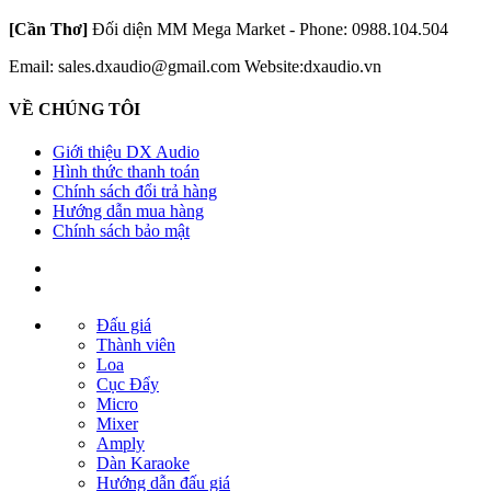
[Cần Thơ]
Đối diện MM Mega Market - Phone: 0988.104.504
Email: sales.dxaudio@gmail.com
Website:dxaudio.vn
VỀ CHÚNG TÔI
Giới thiệu DX Audio
Hình thức thanh toán
Chính sách đổi trả hàng
Hướng dẫn mua hàng
Chính sách bảo mật
Đấu giá
Thành viên
Loa
Cục Đẩy
Micro
Mixer
Amply
Dàn Karaoke
Hướng dẫn đấu giá