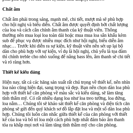
Chất âm
Chất âm phải trong sáng, mạnh mẽ, chi tiết, mượt mà sẽ phù hợp
cho hội nghị và biểu diễn. Chất âm được quyết định bởi chất lượng
của loa và cách cân chỉnh âm thanh của kỹ thuật viên. Thông
thường nên mua loại loa toàn dải hoặc mua mua loa sân khấu kèm
sub để phục vụ được nhiều mục đích như hội nghị, biểu diễn âm
nhạc… Trước khi diễn ra sự kiện, kỹ thuật viên nên sét up lại bộ
dàn cho phù hợp với sự kiện, ví dụ là hội nghị, chủ yếu là tọa đàm
thì chỉnh treble cho nhỏ xuống để nâng bass lên, âm thanh sẽ chi tiết
và rỏ ràng hơn.
Thiết kế kiểu dáng
Hiện nay, tất cả các hãng sản xuất rất chú trọng về thiết kế, nên nhìn
loa nào cũng hiện đại, sang trọng và đẹp. Bạn nên chọn dàn loa phù
hợp với thiết kế căn phòng về màu sắc và kiểu dáng, sẽ làm tăng
tính thẩm mỹ. Có rất nhiều dạng loa như loa treo tường, loa đứng,
loa nằm… Chúng tôi sẽ khảo sát thiết kế căn phòng và diện tích căn
phòng sẽ gửi đến quý khách sơ đồ lắp đặt loa và một số dàn loa phù
hợp. Chúng tôi luôn căn nhắc giữa thiết kế của căn phòng với thiết
kế của loa và bố trí loa một cách phù hợp nhất đảm bảo âm thanh
tỏa ra khắp mọi nơi và làm tăng tính thầm mỹ cho căn phòng.