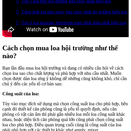
Top 5 loa treo hội trường bán chạy nhất hiện nay
Tổng hợp loa line array bán chạy nhất thị trường hiện nay
Top 6 loa karaoke bluetooth mini đình đám nhất hiện nay
Cách chọn mua loa hội trường như thế
nào?
Bạn lần đầu mua loa hội trường và đang có nhiều câu hỏi về cách
chọn loa sao cho chất lượng và phù hợp với nhu cầu nhất. Muốn
chọn được dàn loa ưng ý không dễ những cũng không khó, chỉ cần
chú ý đến các yếu tố cơ bản sau:
Công suất của loa:
Tùy vào mục đích sử dụng mà chọn công suất loa cho phù hợp, bên
cạnh đó thiết kế căn phòng cũng là yếu tố quyết định, nếu căn
phòng có vật cản âm thì phải gắn nhiều loa mỗi loa công suất khác
nhau, hoặc diện tích căn phòng quá lớn cũng phải chọn công suất
loa cho phù hợp. Điều quan trọng cuối cùng là công suất của loa
phải phù hợp với các thiết bị khác như amply, mixer…