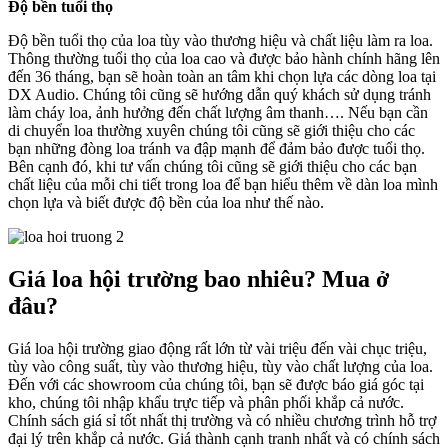
Độ bền tuổi thọ
Độ bền tuổi thọ của loa tùy vào thương hiệu và chất liệu làm ra loa.
Thông thường tuổi thọ của loa cao và được bảo hành chính hãng lên
đến 36 tháng, bạn sẽ hoàn toàn an tâm khi chọn lựa các dòng loa tại
DX Audio. Chúng tôi cũng sẽ hướng dẫn quý khách sử dụng tránh
làm cháy loa, ảnh hưởng đến chất lượng âm thanh…. Nếu bạn cần
di chuyển loa thường xuyên chúng tôi cũng sẽ giới thiệu cho các
bạn những đòng loa tránh va đập mạnh để đảm bảo được tuổi thọ.
Bên cạnh đó, khi tư vấn chúng tôi cũng sẽ giới thiệu cho các bạn
chất liệu của mỗi chi tiết trong loa để bạn hiểu thêm về dàn loa mình
chọn lựa và biết được độ bền của loa như thế nào.
Giá loa hội trường bao nhiêu? Mua ở
đâu?
Giá loa hội trường giao động rất lớn từ vài triệu đến vài chục triệu,
tùy vào công suất, tùy vào thương hiệu, tùy vào chất lượng của loa.
Đến với các showroom của chúng tôi, bạn sẽ được báo giá góc tại
kho, chúng tôi nhập khẩu trực tiếp và phân phối khắp cả nước.
Chính sách giá sỉ tốt nhất thị trường và có nhiều chương trình hỗ trợ
đại lý trên khắp cả nước. Giá thành cạnh tranh nhất và có chính sách