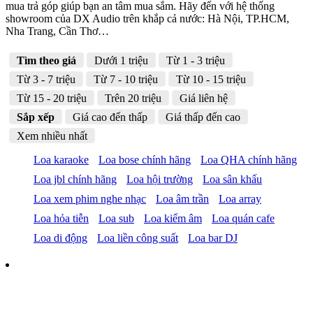
mua trả góp giúp bạn an tâm mua sắm. Hãy đến với hệ thống
showroom của DX Audio trên khắp cả nước: Hà Nội, TP.HCM,
Nha Trang, Cần Thơ…
Tìm theo giá
Dưới 1 triệu
Từ 1 - 3 triệu
Từ 3 - 7 triệu
Từ 7 - 10 triệu
Từ 10 - 15 triệu
Từ 15 - 20 triệu
Trên 20 triệu
Giá liên hệ
Sắp xếp
Giá cao đến thấp
Giá thấp đến cao
Xem nhiều nhất
Loa karaoke
Loa bose chính hãng
Loa QHA chính hãng
Loa jbl chính hãng
Loa hội trường
Loa sân khấu
Loa xem phim nghe nhạc
Loa âm trần
Loa array
Loa hỏa tiễn
Loa sub
Loa kiểm âm
Loa quán cafe
Loa di động
Loa liền công suất
Loa bar DJ