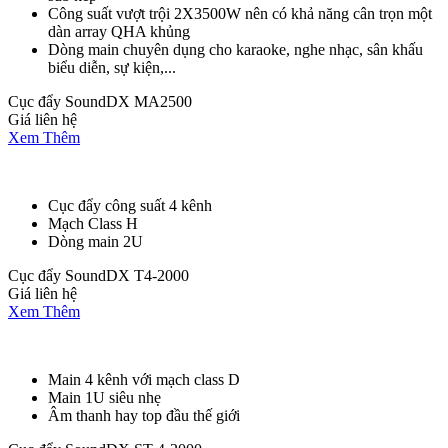
Công suất vượt trội 2X3500W nên có khả năng cân trọn một
dàn array QHA khủng
Dòng main chuyên dụng cho karaoke, nghe nhạc, sân khấu
biểu diễn, sự kiện,...
Cục đẩy SoundDX MA2500
Giá liên hệ
Xem Thêm
Cục đẩy công suất 4 kênh
Mạch Class H
Dòng main 2U
Cục đẩy SoundDX T4-2000
Giá liên hệ
Xem Thêm
Main 4 kênh với mạch class D
Main 1U siêu nhẹ
Âm thanh hay top đầu thế giới