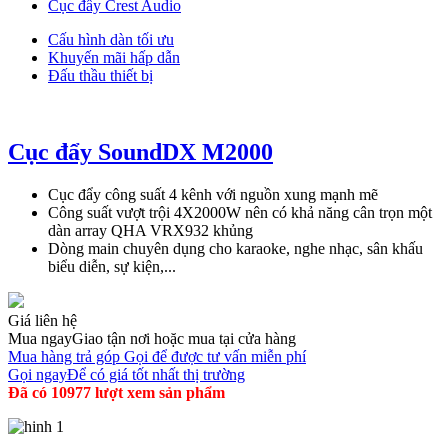
Cục đẩy Crest Audio
Cấu hình dàn tối ưu
Khuyến mãi hấp dẫn
Đấu thầu thiết bị
Cục đẩy SoundDX M2000
Cục đẩy công suất 4 kênh với nguồn xung mạnh mẽ
Công suất vượt trội 4X2000W nên có khả năng cân trọn một
dàn array QHA VRX932 khủng
Dòng main chuyên dụng cho karaoke, nghe nhạc, sân khấu
biểu diễn, sự kiện,...
Giá liên hệ
Mua ngay
Giao tận nơi hoặc mua tại cửa hàng
Mua hàng trả góp
Gọi để được tư vấn miễn phí
Gọi ngay
Để có giá tốt nhất thị trường
Đã có 10977 lượt xem sản phẩm