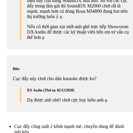
hiện nay của hãng SoundDX nha anh. So với các cục
đẩy trong tầm giá thì SoundDX M2000 chơi rất là
mạnh, mạnh hơn cả dòng Bosa MJ4800 đang hot trên
thị trường luôn ý ạ.
Nếu có thời gian xin mời anh ghé trực tiếp Showroom
DXAudio để được các kỹ thuật viên bên em tư vấn cụ
thể hơn ạ
Biên
Cục đẩy này chơi cho dàn karaoke được ko?
DX Audio (Thứ tư, 02/12/2020)
Dạ được anh nhé! chơi cực hay luôn anh ạ.
Cục đẩy công suất 2 kênh mạnh mẽ, chuyên dùng để đánh
sub kép