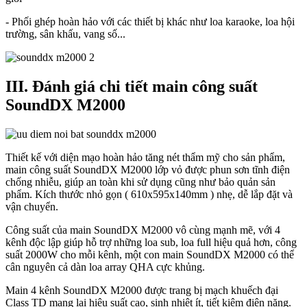
- Phối ghép hoàn hảo với các thiết bị khác như loa karaoke, loa hội
trường, sân khấu, vang số...
III. Đánh giá chi tiết main công suất
SoundDX M2000
Thiết kế với diện mạo hoàn hảo tăng nét thẩm mỹ cho sản phẩm,
main công suất SoundDX M2000 lớp vỏ được phun sơn tĩnh điện
chống nhiễu, giúp an toàn khi sử dụng cũng như bảo quản sản
phẩm. Kích thước nhỏ gọn ( 610x595x140mm ) nhẹ, dễ lắp đặt và
vận chuyển.
Công suất của main SoundDX M2000 vô cùng mạnh mẽ, với 4
kênh độc lập giúp hỗ trợ những loa sub, loa full hiệu quả hơn, công
suất 2000W cho mỗi kênh, một con main SoundDX M2000 có thể
cân nguyên cả dàn loa array QHA cực khủng.
Main 4 kênh SoundDX M2000 được trang bị mạch khuếch đại
Class TD mang lại hiệu suất cao, sinh nhiệt ít, tiết kiệm điện năng.