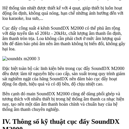
Hệ thống tản nhiệt được thiết kế với 4 quạt, giúp thiết bị luôn hoạt
động ổn định, không quá nóng, hạn chế những ảnh hưởng đến với
loa karaoke, loa sub,...
Cục đẩy công suất 4 kênh SoundDX M2000 có thể phủ âm rộng
với đáp tuyến tần số 20Hz - 20kHz, chất lượng âm thanh ổn định,
âm thanh tròn trịa. Loa không cần phải chơi ở mức âm lượng quá
lớn để đảm bảo phủ âm nên âm thanh không bị biến đổi, không gây
hại loa.
Đặc biệt toàn bộ các linh kiện bên trong cục đẩy SoundDX M2000
đều được làm từ nguyên liệu cao cấp, sản xuất trong quy trình giám
sát nghiêm ngặt của hãng SoundDX nên đảm bảo cục đẩy hoạt
động ổn định, hiệu quả và có độ bền, độ chịu nhiệt cao.
Bên cạnh đó main SoundDX M2000 cũng dễ dàng phối ghép và
tương thích với nhiều thiết bị trong hệ thống âm thanh ca nhạc hiện
nay, tạo nên một dàn âm thanh hoàn chỉnh và chuẩn hay của hệ
thống âm thanh chuyên nghiệp.
IV. Thông số kỹ thuật cục đẩy SoundDX