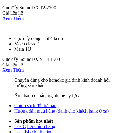
Cục đẩy SoundDX T2-2500
Giá liên hệ
Xem Thêm
Cục đẩy công suất 4 kênh
Mạch class D
Main 1U
Cục đẩy SoundDX ST 4-1500
Giá liên hệ
Xem Thêm
Chuyên dùng cho karaoke gia đình kinh doanh hội
trường sân khấu.
Âm thanh chuẩn, mạnh mẽ uy lực.
Chính sách đổi trả hàng
Hướng dẫn mua hàng (dành cho khách hàng ở xa)
Sản phẩm hot nhất
Loa QHA chính hãng
Loa JBL chính hãng