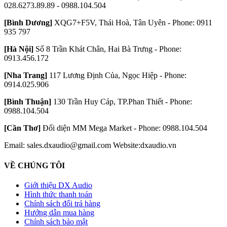
028.6273.89.89 - 0988.104.504
[Bình Dương]
XQG7+F5V, Thái Hoà, Tân Uyên - Phone: 0911
935 797
[Hà Nội]
Số 8 Trần Khát Chân, Hai Bà Trưng - Phone:
0913.456.172
[Nha Trang]
117 Lương Định Của, Ngọc Hiệp - Phone:
0914.025.906
[Bình Thuận]
130 Trần Huy Cáp, TP.Phan Thiết - Phone:
0988.104.504
[Cần Thơ]
Đối diện MM Mega Market - Phone: 0988.104.504
Email: sales.dxaudio@gmail.com
Website:dxaudio.vn
VỀ CHÚNG TÔI
Giới thiệu DX Audio
Hình thức thanh toán
Chính sách đổi trả hàng
Hướng dẫn mua hàng
Chính sách bảo mật