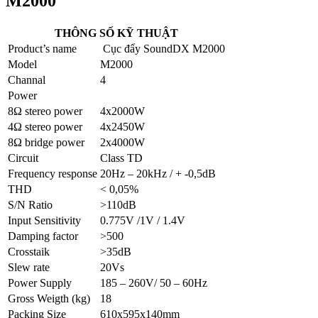
M2000
THÔNG SỐ KỸ THUẬT
Product’s name
Cục đẩy SoundDX M2000
Model
M2000
Channal
4
Power
8Ω stereo power
4x2000W
4Ω stereo power
4x2450W
8Ω bridge power
2x4000W
Circuit
Class TD
Frequency response
20Hz – 20kHz / + -0,5dB
THD
< 0,05%
S/N Ratio
>110dB
Input Sensitivity
0.775V /1V / 1.4V
Damping factor
>500
Crosstaik
>35dB
Slew rate
20Vs
Power Supply
185 – 260V/ 50 – 60Hz
Gross Weigth (kg)
18
Packing Size
610x595x140mm