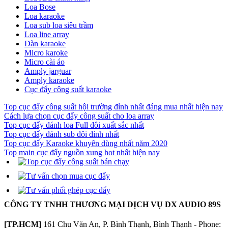
Loa Bose
Loa karaoke
Loa sub loa siêu trầm
Loa line array
Dàn karaoke
Micro karoke
Micro cài áo
Amply jarguar
Amply karaoke
Cục đẩy công suất karaoke
Top cục đẩy công suất hội trường đỉnh nhất đáng mua nhất hiện nay
Cách lựa chọn cục đẩy công suất cho loa array
Top cục đẩy đánh loa Full đôi xuất sắc nhất
Top cục đẩy đánh sub đôi đỉnh nhất
Top cục đẩy Karaoke khuyên dùng nhất năm 2020
Top main cục đẩy nguồn xung hot nhất hiện nay
CÔNG TY TNHH THƯƠNG MẠI DỊCH VỤ DX AUDIO 89S
[TP.HCM]
161 Chu Văn An, P. Bình Thạnh, Bình Thạnh - Phone: