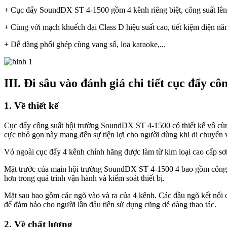
+ Cục đẩy SoundDX ST 4-1500 gồm 4 kênh riêng biệt, công suất l
+ Cùng với mạch khuếch đại Class D hiệu suất cao, tiết kiệm điện nă
+ Dễ dàng phối ghép cùng vang số, loa karaoke,...
III. Đi sâu vào đánh giá chi tiết cục đẩy 
1. Về thiết kế
Cục đẩy công suất hội trường SoundDX ST 4-1500 có thiết kế vô cùng 
cực nhỏ gọn này mang đến sự tiện lợi cho người dùng khi di chuyển v
Vỏ ngoài cục đẩy 4 kênh chính hãng được làm từ kim loại cao cấp sơn
Mặt trước của main hội trường SoundDX ST 4-1500 4 bao gồm công tắ
hơn trong quá trình vận hành và kiểm soát thiết bị.
Mặt sau bao gồm các ngõ vào và ra của 4 kênh. Các đầu ngõ kết nối c
để đảm bảo cho người lần đầu tiên sử dụng cũng dễ dàng thao tác.
2. Về chất lượng