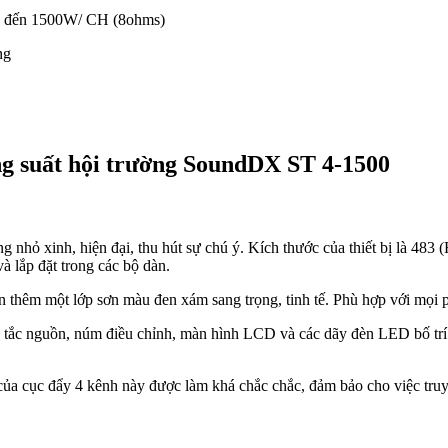
ên đến 1500W/ CH (8ohms)
ng
công suất hội trường SoundDX ST 4-1500
nhỏ xinh, hiện đại, thu hút sự chú ý. Kích thước của thiết bị là 483 
à lắp đặt trong các bộ dàn.
 thêm một lớp sơn màu đen xám sang trọng, tinh tế. Phù hợp với mọi ph
c nguồn, núm điều chỉnh, màn hình LCD và các dãy đèn LED bố trí kh
ủa cục đẩy 4 kênh này được làm khá chắc chắc, đảm bảo cho việc truyề