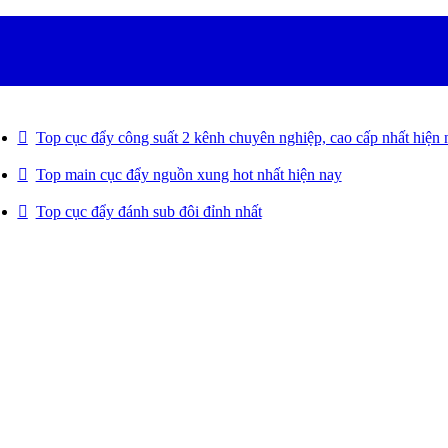
Top cục đẩy công suất 2 kênh chuyên nghiệp, cao cấp nhất hiện 
Top main cục đẩy nguồn xung hot nhất hiện nay
Top cục đẩy đánh sub đôi đỉnh nhất