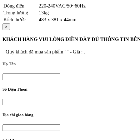
Dòng điện
220-240VAC/50~60Hz
Trọng lượng
13kg
Kích thước
483 x 381 x 44mm
×
KHÁCH HÀNG VUI LÒNG ĐIỀN ĐẦY ĐỦ THÔNG TIN BÊ
Quý khách đã mua sản phẩm "
" - Giá :
.
Họ Tên
Số Điện Thoại
Địa chỉ giao hàng