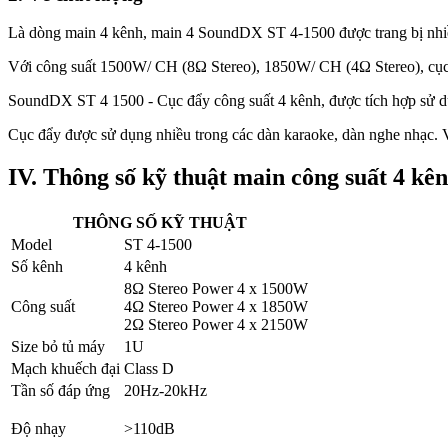
Là dòng main 4 kênh, main 4 SoundDX ST 4-1500 được trang bị nhiề
Với công suất 1500W/ CH (8Ω Stereo), 1850W/ CH (4Ω Stereo), cục đẩy
SoundDX ST 4 1500 - Cục đẩy công suất 4 kênh, được tích hợp sử dụ
Cục đẩy được sử dụng nhiều trong các dàn karaoke, dàn nghe nhạc. V
IV. Thông số kỹ thuật main công suất 4 k
THÔNG SỐ KỸ THUẬT
Model
ST 4-1500
Số kênh
4 kênh
8Ω Stereo Power 4 x 1500W
Công suất
4Ω Stereo Power 4 x 1850W
2Ω Stereo Power 4 x 2150W
Size bỏ tủ máy
1U
Mạch khuếch đại
Class D
Tần số đáp ứng
20Hz-20kHz
Độ nhạy
>110dB