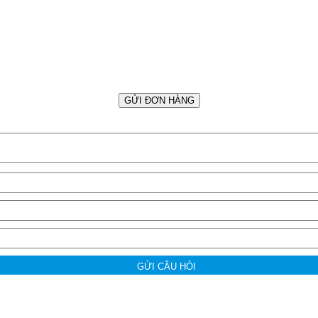
GỬI ĐƠN HÀNG
GỬI CÂU HỎI