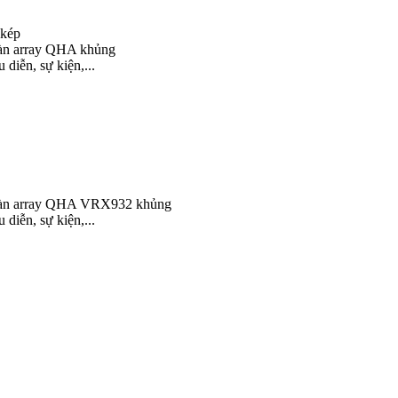
 kép
dàn array QHA khủng
diễn, sự kiện,...
t dàn array QHA VRX932 khủng
diễn, sự kiện,...