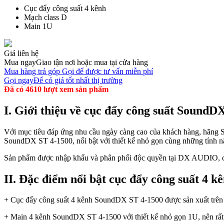
Cục đẩy công suất 4 kênh
Mạch class D
Main 1U
Giá liên hệ
Mua ngay
Giao tận nơi hoặc mua tại cửa hàng
Mua hàng trả góp
Gọi để được tư vấn miễn phí
Gọi ngay
Để có giá tốt nhất thị trường
Đã có 4610 lượt xem sản phẩm
I. Giới thiệu về cục đẩy công suất SoundD
Với mục tiêu đáp ứng nhu cầu ngày càng cao của khách hàng, hãng 
SoundDX ST 4-1500, nổi bật với thiết kế nhỏ gọn cùng những tính n
Sản phẩm được nhập khẩu và phân phối độc quyền tại DX AUDIO, c
II. Đặc điểm nổi bật cục đẩy công suất 4
+ Cục đẩy công suất 4 kênh SoundDX ST 4-1500 được sản xuất trên d
+ Main 4 kênh SoundDX ST 4-1500 với thiết kế nhỏ gọn 1U, nên rất đ