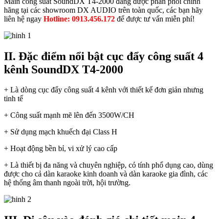
Main công suất SoundDX T4-2000 đang được phân phối chính
hãng tại các showroom DX AUDIO trên toàn quốc, các bạn hãy
liên hệ ngay
Hotline: 0913.456.172
để được tư vấn miễn phí!
II. Đặc điểm nổi bật cục đẩy công suất 4
kênh SoundDX T4-2000
+ Là dòng cục đẩy công suất 4 kênh với thiết kế đơn giản nhưng
tinh tế
+ Công suất mạnh mẽ lên đến 3500W/CH
+ Sử dụng mạch khuếch đại Class H
+ Hoạt động bền bỉ, vi xử lý cao cấp
+ Là thiết bị đa năng và chuyên nghiệp, có tính phổ dụng cao, dùng
được cho cả dàn karaoke kinh doanh và dàn karaoke gia đình, các
hệ thống âm thanh ngoài trời, hội trường.