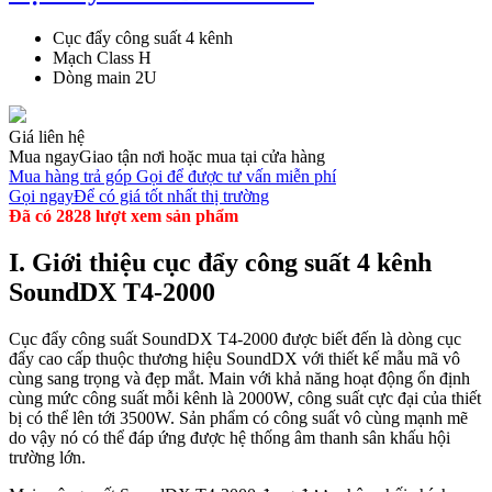
Cục đẩy công suất 4 kênh
Mạch Class H
Dòng main 2U
Giá liên hệ
Mua ngay
Giao tận nơi hoặc mua tại cửa hàng
Mua hàng trả góp
Gọi để được tư vấn miễn phí
Gọi ngay
Để có giá tốt nhất thị trường
Đã có 2828 lượt xem sản phẩm
I. Giới thiệu cục đẩy công suất 4 kênh
SoundDX T4-2000
Cục đẩy công suất SoundDX T4-2000 được biết đến là dòng cục
đẩy cao cấp thuộc thương hiệu SoundDX với thiết kế mẫu mã vô
cùng sang trọng và đẹp mắt. Main với khả năng hoạt động ổn định
cùng mức công suất mỗi kênh là 2000W, công suất cực đại của thiết
bị có thể lên tới 3500W. Sản phẩm có công suất vô cùng mạnh mẽ
do vậy nó có thể đáp ứng được hệ thống âm thanh sân khấu hội
trường lớn.