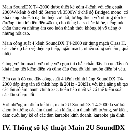
Main SoundDX T4-2000 được thiết kế gồm 4kênh với công suất
2000W/kênh ở chế độ Stereo và 3500W ở chế độ Bridged mono, có
khả năng khuếch đại tín hiệu cực tốt, tương thích với những đôi loa
đường kính lớn lên đến 40cm, cho tiếng bass chắc khỏe, tiếng mid
chân thực và những âm cao luôn thánh thót, không bị vỡ tiếng ở
những nốt cao.
Main công suất 4 kênh SoundDX T4-2000 sử dụng mạch Class H,
các chế độ bảo vệ điện áp thấp, ngắn mạch, nhiễu sóng siêu âm, quá
nhiệt.
Cùng với bo mạch vừa nhẹ vừa gọn thì chắc chắn đây là cục đẩy có
khả năng tiết kiệm điện và cũng đáp ứng tốt khi nguồn điện bị yếu.
Bên cạnh đó cục đẩy công suất 4 kênh chính hãng SoundDX T4-
2000 đáp ứng tần số thích hợp là 20Hz - 20kHz với khả năng tái tạo
các tần số âm thanh chính xác, hoàn hảo nhất và có thể kiểm soát
các tần số cực tốt.
Với những ưu điểm kể trên, main 2U SoundDX T4-2000 là sự lựa
chọn lý tưởng các âm thanh sân khấu, âm thanh hội trường, sự kiện,
đám cưới hay kể cả các dàn karaoke kinh doanh, karaoke gia đình.
IV. Thông số kỹ thuật Main 2U SoundDX