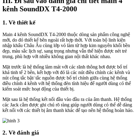
III. Đi sâu vào đánh giá chi tiết main 4
kênh SoundDX T4-2000
1. Về thiết kế
Main 4 kênh SoundDX T4-2000 thuộc dòng sản phẩm công nghệ
mới, do đó thiết kế bên ngoài rất hợp thời. Với toàn bộ linh kiện
nhập khẩu Châu Âu cùng lớp vỏ làm từ hợp kim nguyên khối bền
đẹp, màu sắc lịch sự, sang trọng nhưng vẫn thể hiện được nét trẻ
trung, phù hợp với nhiều không gian nội thất khác nhau.
Mặt trước là hệ thống làm mát với các rãnh thông hơi được bố trí
khá tinh tế 2 bên, kết hợp với đó là các nút điều chỉnh các kênh và
nút công tắc bật/ tắc nguồn được bố trí chính giữa cùng hệ thống
điều chỉnh 4 kênh với hệ thống đèn tính hiệu để người dùng có thể
kiểm soát mức hoạt động của thiết bị.
Mặt sau là hệ thống kết nối đầu vào đầu ra của âm thanh. Hệ thống
các Jack cắm được ghi chú rõ ràng giúp người dùng có thể dễ dàng
kết nối với các thiết bị âm thanh khác để tạo nên hệ thống hoàn hảo.
2. Về đánh giá