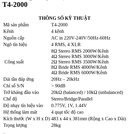
T4-2000
THÔNG SỐ KỸ THUẬT
Mã sản phẩm
T4-2000
Kênh
4 kênh
Nguồn cấp
AC in 220V-240V/50Hz-60Hz
Ngõ tín hiệu
4 RMS, 4 XLR
8Ω Stereo RMS 2000W/Kênh
4Ω Stereo RMS 3000W/Kênh
Công suất
2Ω Stereo RMS 3500W/Kênh
8Ω Bride RMS 4000W/Kênh
4Ω Bride RMS 6000W/Kênh
Dải tần đáp ứng
20Hz – 20kHz
Chỉ số S/N
> 90dB
Trở kháng đầu vào
20kΩ (balanced) / 10kΩ (unbalanced)
Chế độ
Stereo/Bridge/Parallel
Độ nhạy tín hiệu vào
0.775V, 1V, 1.44V
Hệ thống làm mát
4 quạt tốc độ cao
Kích thước (W x H x D)
483 x 44 x 381mm (Rộng x Cao x Dài)
Trọng lượng
28kg