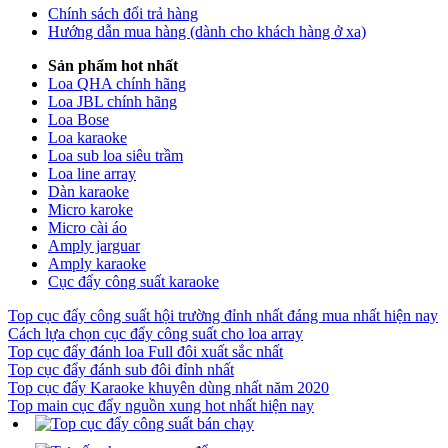
Chính sách đổi trả hàng
Hướng dẫn mua hàng (dành cho khách hàng ở xa)
Sản phẩm hot nhất
Loa QHA chính hãng
Loa JBL chính hãng
Loa Bose
Loa karaoke
Loa sub loa siêu trầm
Loa line array
Dàn karaoke
Micro karoke
Micro cài áo
Amply jarguar
Amply karaoke
Cục đẩy công suất karaoke
Top cục đẩy công suất hội trường đỉnh nhất đáng mua nhất hiện nay
Cách lựa chọn cục đẩy công suất cho loa array
Top cục đẩy đánh loa Full đôi xuất sắc nhất
Top cục đẩy đánh sub đôi đỉnh nhất
Top cục đẩy Karaoke khuyên dùng nhất năm 2020
Top main cục đẩy nguồn xung hot nhất hiện nay