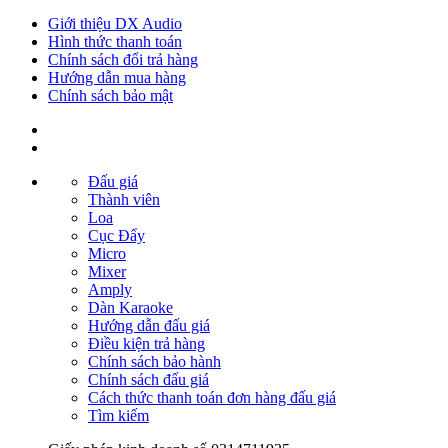
Giới thiệu DX Audio
Hình thức thanh toán
Chính sách đổi trả hàng
Hướng dẫn mua hàng
Chính sách bảo mật
Đấu giá
Thành viên
Loa
Cục Đẩy
Micro
Mixer
Amply
Dàn Karaoke
Hướng dẫn đấu giá
Điều kiện trả hàng
Chính sách bảo hành
Chính sách đấu giá
Cách thức thanh toán đơn hàng đấu giá
Tìm kiếm