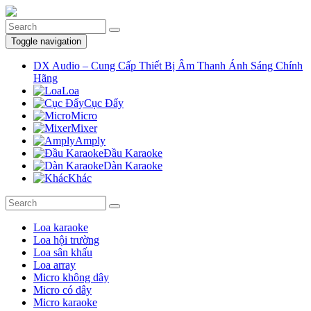
Toggle navigation
DX Audio – Cung Cấp Thiết Bị Âm Thanh Ánh Sáng Chính
Hãng
Loa
Cục Đẩy
Micro
Mixer
Amply
Đầu Karaoke
Dàn Karaoke
Khác
Loa karaoke
Loa hội trường
Loa sân khấu
Loa array
Micro không dây
Micro có dây
Micro karaoke