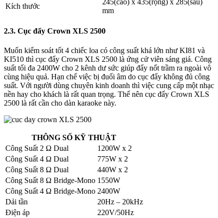
245(cao) x 435(rộng) x 285(sâu)
Kích thước
mm
2.3. Cục đẩy Crown XLS 2500
Muốn kiểm soát tốt 4 chiếc loa có công suất khá lớn như KI81 và
KI510 thì cục đẩy Crown XLS 2500 là ứng cử viên sáng giá. Công
suất tối đa 2400W cho 2 kênh dư sức giúp đẩy nốt trầm ra ngoài vô
cùng hiệu quả. Hạn chế việc bị đuối âm do cục đẩy không đủ công
suất. Với người dùng chuyên kinh doanh thì việc cung cấp một nhạc
nền hay cho khách là rất quan trọng. Thế nên cục đẩy Crown XLS
2500 là rất cần cho dàn karaoke này.
THÔNG SỐ KỸ THUẬT
Công Suất 2 Ω Dual
1200W x 2
Công Suất 4 Ω Dual
775W x 2
Công Suất 8 Ω Dual
440W x 2
Công Suất 8 Ω Bridge-Mono
1550W
Công Suất 4 Ω Bridge-Mono
2400W
Dải tần
20Hz – 20kHz
Điện áp
220V/50Hz