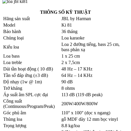
THÔNG SỐ KỸ THUẬT
Hãng sản xuất
JBL by Harman
Model
Ki 81
Bảo hành
36 tháng
Chủng loại
Loa karaoke
Loa 2 đường tiếng, bass 25 cm,
Kiểu loa
bass phản xạ
Loa bass
1 x 25 cm
Loa treble
2 x 7,5cm
Dải tần hoạt động ( 10 dB)
48 Hz – 17 KHz
Tần số đáp ứng (±3 dB)
64 Hz – 14 KHz
Độ nhạy (1w @ 1m)
90 dB
Trở kháng
8 ohms
Áp suất âm SPL cực đại
113 dB (119 dB peak)
Công suất
200W/400W/800W
(Continuous/Program/Peak)
Góc phủ âm
110° x 100° (dọc x ngang)
Thùng loa
gỗ MDF dày 12 mm bọc vinyl
Trọng lượng
8.8 kg/loa