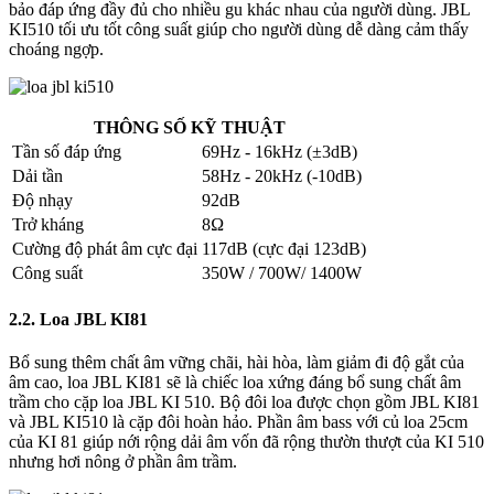
bảo đáp ứng đầy đủ cho nhiều gu khác nhau của người dùng. JBL
KI510 tối ưu tốt công suất giúp cho người dùng dễ dàng cảm thấy
choáng ngợp.
THÔNG SỐ KỸ THUẬT
Tần số đáp ứng
69Hz - 16kHz (±3dB)
Dải tần
58Hz - 20kHz (-10dB)
Độ nhạy
92dB
Trở kháng
8Ω
Cường độ phát âm cực đại
117dB (cực đại 123dB)
Công suất
350W / 700W/ 1400W
2.2. Loa JBL KI81
Bổ sung thêm chất âm vững chãi, hài hòa, làm giảm đi độ gắt của
âm cao, loa JBL KI81 sẽ là chiếc loa xứng đáng bổ sung chất âm
trầm cho cặp loa JBL KI 510. Bộ đôi loa được chọn gồm JBL KI81
và JBL KI510 là cặp đôi hoàn hảo. Phần âm bass với củ loa 25cm
của KI 81 giúp nới rộng dải âm vốn đã rộng thườn thượt của KI 510
nhưng hơi nông ở phần âm trầm.