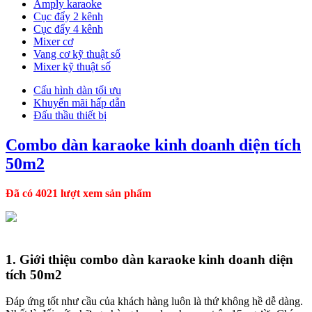
Amply karaoke
Cục đẩy 2 kênh
Cục đẩy 4 kênh
Mixer cơ
Vang cơ kỹ thuật số
Mixer kỹ thuật số
Cấu hình dàn tối ưu
Khuyến mãi hấp dẫn
Đấu thầu thiết bị
Combo dàn karaoke kinh doanh diện tích
50m2
Đã có 4021 lượt xem sản phẩm
1. Giới thiệu combo dàn karaoke kinh doanh diện
tích 50m2
Đáp ứng tốt như cầu của khách hàng luôn là thứ không hề dễ dàng.