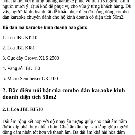
Nhất là đối với những phòng karaoke phục vụ trên 15 người. Chín
người mười ý. Quá khó để phục vụ cho vừa ý từng khách hàng. Dù
vậy, người kinh doanh rất dễ khắc phục điều đó bằng dòng combo
dàn karaoke chuyên dành cho hộ kinh doanh có diện tích 50m2.
Bộ dàn loa karaoke kinh doanh bao gồm:
1. Loa JBL KI510
2. Loa JBL KI81
3. Cục đẩy Crown XLS 2500
4. Vang số JBL 180
5. Micro Sennheiser G3 -100
2. Đặc điểm nổi bật của combo dàn karaoke kinh
doanh diện tích 50m2
2.1. Loa JBL KI510
Dải âm rộng kết hợp với độ nhạy ấn tượng giúp cho chất âm trầm
được dịp phát huy nhiều hơn. Chất âm ấm áp, sâu lắng giúp người
dùng cảm nhận tốt hơn về thanh âm. Ba dải âm khá hài hòa đảm