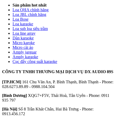
Sản phẩm hot nhất
Loa QHA chính hãng
Loa JBL chính hãng
Loa Bose
Loa karaoke
Loa sub loa siêu trầm
Loa line array
Dàn karaoke
Micro karoke
Micro cài áo
Amply jarguar
Amply karaoke
Cục đẩy công suất karaoke
CÔNG TY TNHH THƯƠNG MẠI DỊCH VỤ DX AUDIO 89S
[TP.HCM]
161 Chu Văn An, P. Bình Thạnh, Bình Thạnh - Phone:
028.6273.89.89 - 0988.104.504
[Bình Dương]
XQG7+F5V, Thái Hoà, Tân Uyên - Phone: 0911
935 797
[Hà Nội]
Số 8 Trần Khát Chân, Hai Bà Trưng - Phone:
0913.456.172