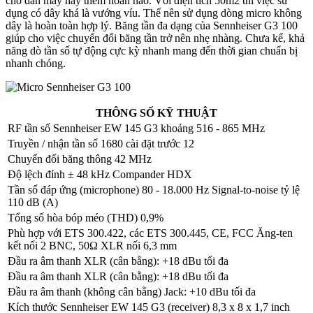
cho dàn máy này thêm hoàn hảo. Với diện tích 50m2 thì việc sử
dụng có dây khá là vướng víu. Thế nên sử dụng dòng micro không
dây là hoàn toàn hợp lý. Băng tần đa dạng của Sennheiser G3 100
giúp cho việc chuyển đổi băng tần trở nên nhẹ nhàng. Chưa kể, khả
năng dò tần số tự động cực kỳ nhanh mang đến thời gian chuẩn bị
nhanh chóng.
THÔNG SỐ KỸ THUẬT
RF tần số Sennheiser EW 145 G3 khoảng 516 - 865 MHz
Truyền / nhận tần số 1680 cài đặt trước 12
Chuyển đổi băng thông 42 MHz
Độ lệch đỉnh ± 48 kHz Compander HDX
Tần số đáp ứng (microphone) 80 - 18.000 Hz Signal-to-noise tỷ lệ
110 dB (A)
Tổng số hòa bóp méo (THD) 0,9%
Phù hợp với ETS 300.422, các ETS 300.445, CE, FCC Ăng-ten
kết nối 2 BNC, 50Ω XLR nối 6,3 mm
Đầu ra âm thanh XLR (cân bằng): +18 dBu tối đa
Đầu ra âm thanh XLR (cân bằng): +18 dBu tối đa
Đầu ra âm thanh (không cân bằng) Jack: +10 dBu tối đa
Kích thước Sennheiser EW 145 G3 (receiver) 8,3 x 8 x 1,7 inch