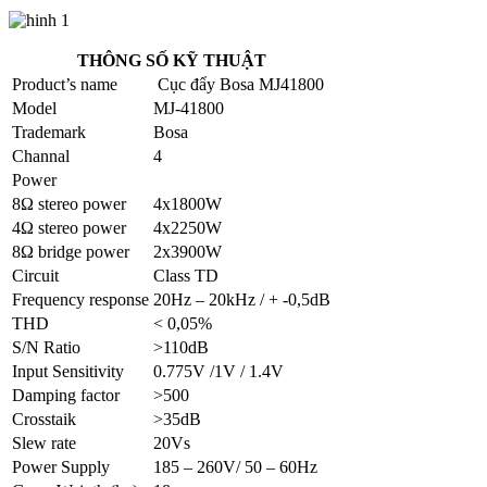
THÔNG SỐ KỸ THUẬT
Product’s name
Cục đẩy Bosa MJ41800
Model
MJ-41800
Trademark
Bosa
Channal
4
Power
8Ω stereo power
4x1800W
4Ω stereo power
4x2250W
8Ω bridge power
2x3900W
Circuit
Class TD
Frequency response
20Hz – 20kHz / + -0,5dB
THD
< 0,05%
S/N Ratio
>110dB
Input Sensitivity
0.775V /1V / 1.4V
Damping factor
>500
Crosstaik
>35dB
Slew rate
20Vs
Power Supply
185 – 260V/ 50 – 60Hz