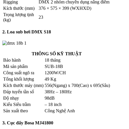
Rigging
DMX 2 nhóm chuyên dụng nâng điểm
Kích thước (mm)
376 × 575 × 399 (WXHXD)
Trọng lượng tịnh
23
(kg)
2. Loa sub hơi DMX S18
THÔNG SỐ KỸ THUẬT
Bảo hành
18 tháng
Mã sản phẩm
SUB-18B
Công suất ngõ ra
1200W/CH
Tổng khối lượng
49 Kg
Kích thước máy (mm)
556(Ngang) x 700(Cao) x 695(Sâu)
Đáp tuyến tần số
38Hz – 180Hz
Độ nhạy
98dB
Kiểu Siêu trầm
– 18 inch
Sản xuất theo
Công Nghệ Anh
3. Cục đẩy Bosa MJ41800