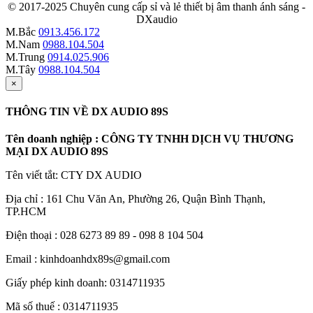
© 2017-2025 Chuyên cung cấp sỉ và lẻ thiết bị âm thanh ánh sáng -
DXaudio
M.Bắc
0913.456.172
M.Nam
0988.104.504
M.Trung
0914.025.906
M.Tây
0988.104.504
×
THÔNG TIN VỀ DX AUDIO 89S
Tên doanh nghiệp : CÔNG TY TNHH DỊCH VỤ THƯƠNG
MẠI DX AUDIO 89S
Tên viết tắt: CTY DX AUDIO
Địa chỉ : 161 Chu Văn An, Phường 26, Quận Bình Thạnh,
TP.HCM
Điện thoại : 028 6273 89 89 - 098 8 104 504
Email : kinhdoanhdx89s@gmail.com
Giấy phép kinh doanh: 0314711935
Mã số thuế : 0314711935