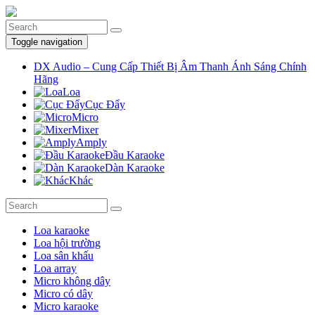
Toggle navigation
DX Audio – Cung Cấp Thiết Bị Âm Thanh Ánh Sáng Chính
Hãng
Loa
Cục Đẩy
Micro
Mixer
Amply
Đầu Karaoke
Dàn Karaoke
Khác
Loa karaoke
Loa hội trường
Loa sân khấu
Loa array
Micro không dây
Micro có dây
Micro karaoke