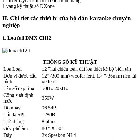
1 mixer Dynacord cms1000 chính hãng
1 vang kỹ thuật số DXone
II. Chi tiết các thiết bị của bộ dàn karaoke chuyên
nghiệp
1. Loa full DMX CH12
THÔNG SỐ KỸ THUẬT
Loa Loại
12 "hai chiều toàn dải loa thiết kế bộ biến tần
Đơn vị được cấu
12" (300 mm) woofer ferit, 1.4 "(36mm) nén lái
hình
xe ferit
Tần số đáp ứng
50Hz-20kHz
Công suất định
350W
mức
Độ nhạy
96.5dB
Tối đa SPL
128dB
Trở kháng
8 ohms
Góc phủ âm
80 ° X 50 °
Dây
2x Speakon NL4