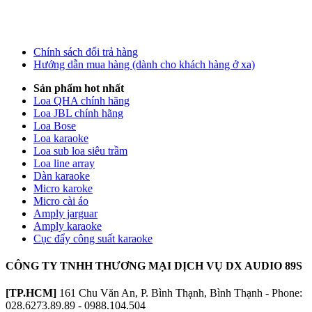
Chính sách đổi trả hàng
Hướng dẫn mua hàng (dành cho khách hàng ở xa)
Sản phẩm hot nhất
Loa QHA chính hãng
Loa JBL chính hãng
Loa Bose
Loa karaoke
Loa sub loa siêu trầm
Loa line array
Dàn karaoke
Micro karoke
Micro cài áo
Amply jarguar
Amply karaoke
Cục đẩy công suất karaoke
CÔNG TY TNHH THƯƠNG MẠI DỊCH VỤ DX AUDIO 89S
[TP.HCM]
161 Chu Văn An, P. Bình Thạnh, Bình Thạnh - Phone:
028.6273.89.89 - 0988.104.504