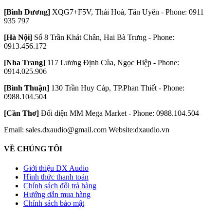
[Bình Dương]
XQG7+F5V, Thái Hoà, Tân Uyên - Phone: 0911
935 797
[Hà Nội]
Số 8 Trần Khát Chân, Hai Bà Trưng - Phone:
0913.456.172
[Nha Trang]
117 Lương Định Của, Ngọc Hiệp - Phone:
0914.025.906
[Bình Thuận]
130 Trần Huy Cáp, TP.Phan Thiết - Phone:
0988.104.504
[Cần Thơ]
Đối diện MM Mega Market - Phone: 0988.104.504
Email: sales.dxaudio@gmail.com
Website:dxaudio.vn
VỀ CHÚNG TÔI
Giới thiệu DX Audio
Hình thức thanh toán
Chính sách đổi trả hàng
Hướng dẫn mua hàng
Chính sách bảo mật