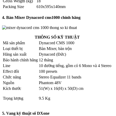
Gross Weigth (kg)
18
Packing Size
610x595x140mm
4. Bàn Mixer Dynacord cms1000 chính hãng
THÔNG SỐ KỸ THUẬT
Mã sản phẩm
Dynacord CMS 1000
Loại thiết bị
Bàn Mixer, bàn trộn
Hãng sản xuất
Dynacord (Đức)
Bảo hành chính hãng
12 tháng
Line
10 đường tiếng, gồm có 6 Mono và 4 Stereo
Effect đôi
100 presets
Chức năng
Stereo Equalizer 11 bands
Nguồn
Phantom 48V
Kích thước
51(W) x 16(H) x 50(D) cm
Trọng lượng
9.5 Kg
5. Vang kỹ thuật số DXone