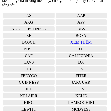
kiểu dáng của thương hiệu này, chống hú tốt, độ nhạy cao và bắt
sóng tốt.
5.S
AAP
AKG
APP
AUDIO TECHNICA
BBS
BF
BOSA
BOSCH
XEM THÊM
BOSE
BTE
CAF
CALIFORNIA
CAVS
DX
E3
EV
FEDYCO
FITER
GUINNESS
JARGUAR
JBL
JTS
KELAIER
KELIE
KING
LAMBOGHINI
LEWITT
MCDYESS