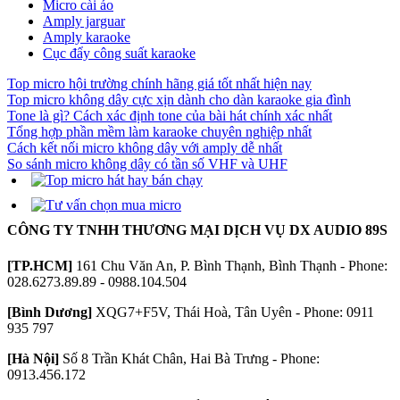
Micro cài áo
Amply jarguar
Amply karaoke
Cục đẩy công suất karaoke
Top micro hội trường chính hãng giá tốt nhất hiện nay
Top micro không dây cực xịn dành cho dàn karaoke gia đình
Tone là gì? Cách xác định tone của bài hát chính xác nhất
Tổng hợp phần mềm làm karaoke chuyên nghiệp nhất
Cách kết nối micro không dây với amply dễ nhất
So sánh micro không dây có tần số VHF và UHF
CÔNG TY TNHH THƯƠNG MẠI DỊCH VỤ DX AUDIO 89S
[TP.HCM]
161 Chu Văn An, P. Bình Thạnh, Bình Thạnh - Phone:
028.6273.89.89 - 0988.104.504
[Bình Dương]
XQG7+F5V, Thái Hoà, Tân Uyên - Phone: 0911
935 797
[Hà Nội]
Số 8 Trần Khát Chân, Hai Bà Trưng - Phone:
0913.456.172