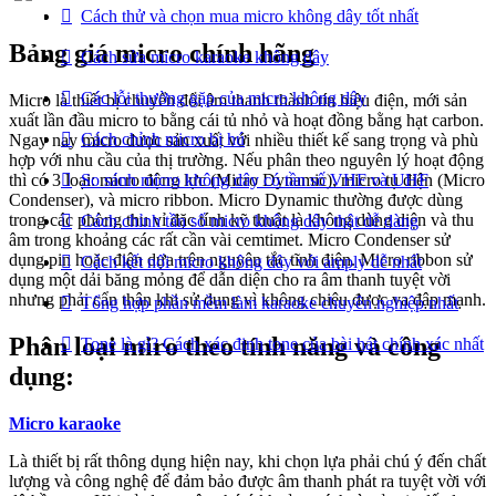
Cách thử và chọn mua micro không dây tốt nhất
Bảng giá micro chính hãng
Cách sửa micro karaoke không dây
Các lỗi thường gặp của micro không dây
Micro là thiết bị chuyển đổi âm thanh thành tín hiệu điện, mới sản
xuất lần đầu micro to bằng cái tủ nhỏ và hoạt đồng bằng hạt carbon.
Cách chỉnh micro bị hú
Ngay nay micro được sản xuất với nhiều thiết kế sang trọng và phù
hợp với nhu cầu của thị trường. Nếu phân theo nguyên lý hoạt động
thì có 3 loại: micro động lực (Micro Dynamic), micro tụ điện (Micro
So sánh micro không dây có tần số VHF và UHF
Condenser), và micro ribbon. Micro Dynamic thường được dùng
trong các phòng thu vỉ đặc tính kỹ thuật là không dùng diện và thu
Cách chỉnh tần số micro không dây thật dễ dàng
âm trong khoảng các rất cần vài cemtimet. Micro Condenser sử
dụng pin hoặc điện dựa trên nguyên tắc tĩnh điện. Micro ribbon sử
Cách kết nối micro không dây với amply dễ nhất
dụng một dải băng mỏng để dẫn diện cho ra âm thanh tuyệt vời
nhưng phải cẩn thận khi sử dụng vì không chiệu được va đập mạnh.
Tổng hợp phần mềm làm karaoke chuyên nghiệp nhất
Phân loại miro theo tính năng và công
Tone là gì? Cách xác định tone của bài hát chính xác nhất
dụng:
Micro karaoke
Là thiết bị rất thông dụng hiện nay, khi chọn lựa phải chú ý đến chất
lượng và công nghệ để đảm bảo được âm thanh phát ra tuyệt vời với