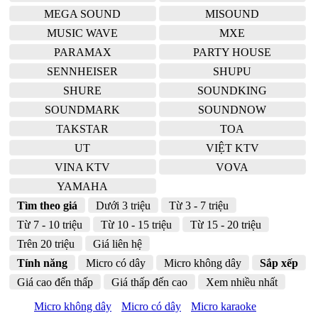
MEGA SOUND
MISOUND
MUSIC WAVE
MXE
PARAMAX
PARTY HOUSE
SENNHEISER
SHUPU
SHURE
SOUNDKING
SOUNDMARK
SOUNDNOW
TAKSTAR
TOA
UT
VIỆT KTV
VINA KTV
VOVA
YAMAHA
Tìm theo giá
Dưới 3 triệu
Từ 3 - 7 triệu
Từ 7 - 10 triệu
Từ 10 - 15 triệu
Từ 15 - 20 triệu
Trên 20 triệu
Giá liên hệ
Tính năng
Micro có dây
Micro không dây
Sắp xếp
Giá cao đến thấp
Giá thấp đến cao
Xem nhiều nhất
Micro không dây
Micro có dây
Micro karaoke