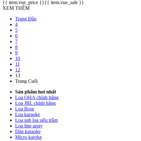
{{ item.vue_price }}
{{ item.vue_sale }}
XEM THÊM
Trang Đầu
4
5
6
7
8
9
10
11
12
13
Trang Cuối
Sản phẩm hot nhất
Loa QHA chính hãng
Loa JBL chính hãng
Loa Bose
Loa karaoke
Loa sub loa siêu trầm
Loa line array
Dàn karaoke
Micro karoke