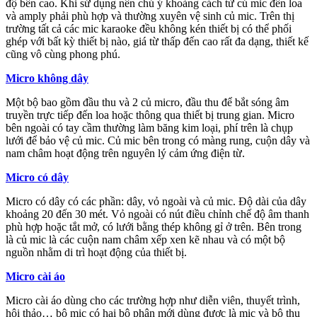
độ bền cao. Khi sử dụng nên chú ý khoảng cách từ củ mic đến loa
và amply phải phù hợp và thường xuyên vệ sinh củ mic. Trên thị
trường tất cả các mic karaoke đều không kén thiết bị có thể phối
ghép với bất kỳ thiết bị nào, giá từ thấp đến cao rất đa dạng, thiết kế
cũng vô cùng phong phú.
Micro không dây
Một bộ bao gồm đầu thu và 2 củ micro, đầu thu để bắt sóng âm
truyền trực tiếp đến loa hoặc thông qua thiết bị trung gian. Micro
bên ngoài có tay cầm thường làm băng kim loại, phí trên là chụp
lưới để bảo vệ củ mic. Củ mic bên trong có màng rung, cuộn dây và
nam châm hoạt động trên nguyên lý cảm ứng điện từ.
Micro có dây
Micro có dây có các phần: dây, vỏ ngoài và củ mic. Độ dài của dây
khoảng 20 đến 30 mét. Vỏ ngoài có nút điều chỉnh chế độ âm thanh
phù hợp hoặc tắt mở, có lưới bằng thép không gỉ ở trên. Bên trong
là củ mic là các cuộn nam châm xếp xen kẽ nhau và có một bộ
nguồn nhằm di trì hoạt động của thiết bị.
Micro cài áo
Micro cài áo dùng cho các trường hợp như diễn viên, thuyết trình,
hội thảo… bộ mic có hai bộ phận mới dùng được là mic và bộ thu