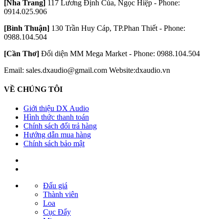
[Nha Trang]
117 Lương Định Của, Ngọc Hiệp - Phone:
0914.025.906
[Bình Thuận]
130 Trần Huy Cáp, TP.Phan Thiết - Phone:
0988.104.504
[Cần Thơ]
Đối diện MM Mega Market - Phone: 0988.104.504
Email: sales.dxaudio@gmail.com
Website:dxaudio.vn
VỀ CHÚNG TÔI
Giới thiệu DX Audio
Hình thức thanh toán
Chính sách đổi trả hàng
Hướng dẫn mua hàng
Chính sách bảo mật
Đấu giá
Thành viên
Loa
Cục Đẩy