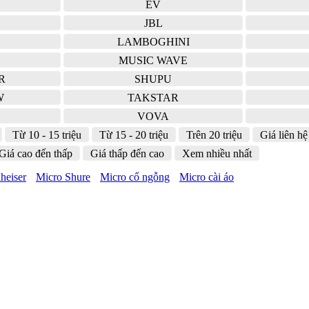
EV
JBL
LAMBOGHINI
MUSIC WAVE
R
SHUPU
W
TAKSTAR
VOVA
Từ 10 - 15 triệu
Từ 15 - 20 triệu
Trên 20 triệu
Giá liên hệ
Giá cao đến thấp
Giá thấp đến cao
Xem nhiều nhất
heiser
Micro Shure
Micro cổ ngỗng
Micro cài áo