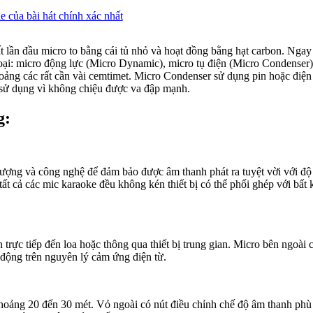
e của bài hát chính xác nhất
uất lần đầu micro to bằng cái tủ nhỏ và hoạt đồng bằng hạt carbon. Ngay
 loại: micro động lực (Micro Dynamic), micro tụ điện (Micro Condense
hoảng các rất cần vài cemtimet. Micro Condenser sử dụng pin hoặc điện
 sử dụng vì không chiệu được va đập mạnh.
g:
ất lượng và công nghệ để đảm bảo được âm thanh phát ra tuyệt vời với đ
t cả các mic karaoke đều không kén thiết bị có thể phối ghép với bất kỳ
trực tiếp đến loa hoặc thông qua thiết bị trung gian. Micro bên ngoài c
động trên nguyên lý cảm ứng điện từ.
hoảng 20 đến 30 mét. Vỏ ngoài có nút điều chỉnh chế độ âm thanh phù h