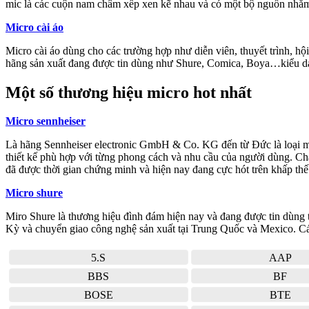
mic là các cuộn nam châm xếp xen kẽ nhau và có một bộ nguồn nhằm di
Micro cài áo
Micro cài áo dùng cho các trường hợp như diễn viên, thuyết trình, h
hãng sản xuất đang được tin dùng như Shure, Comica, Boya…kiểu dá
Một số thương hiệu micro hot nhất
Micro sennheiser
Là hãng Sennheiser electronic GmbH & Co. KG đến từ Đức là loại mic
thiết kế phù hợp với từng phong cách và nhu cầu của người dùng. Ch
đã được thời gian chứng minh và hiện nay đang cực hót trên khấp thế 
Micro shure
Miro Shure là thương hiệu đình đám hiện nay và đang được tin dùng tr
Kỳ và chuyển giao công nghệ sản xuất tại Trung Quốc và Mexico. Các
5.S
AAP
BBS
BF
BOSE
BTE