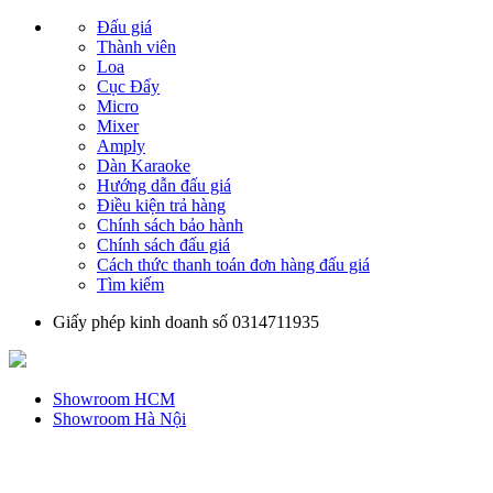
Đấu giá
Thành viên
Loa
Cục Đẩy
Micro
Mixer
Amply
Dàn Karaoke
Hướng dẫn đấu giá
Điều kiện trả hàng
Chính sách bảo hành
Chính sách đấu giá
Cách thức thanh toán đơn hàng đấu giá
Tìm kiếm
Giấy phép kinh doanh số 0314711935
Showroom HCM
Showroom Hà Nội