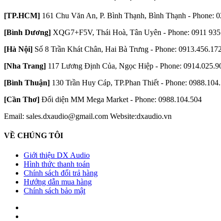
[TP.HCM]
161 Chu Văn An, P. Bình Thạnh, Bình Thạnh - Phone: 0
[Bình Dương]
XQG7+F5V, Thái Hoà, Tân Uyên - Phone: 0911 935
[Hà Nội]
Số 8 Trần Khát Chân, Hai Bà Trưng - Phone: 0913.456.17
[Nha Trang]
117 Lương Định Của, Ngọc Hiệp - Phone: 0914.025.9
[Bình Thuận]
130 Trần Huy Cáp, TP.Phan Thiết - Phone: 0988.104
[Cần Thơ]
Đối diện MM Mega Market - Phone: 0988.104.504
Email: sales.dxaudio@gmail.com
Website:dxaudio.vn
VỀ CHÚNG TÔI
Giới thiệu DX Audio
Hình thức thanh toán
Chính sách đổi trả hàng
Hướng dẫn mua hàng
Chính sách bảo mật