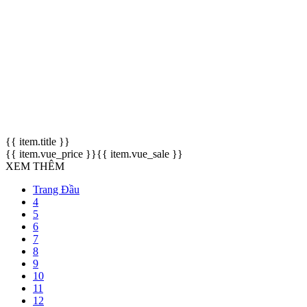
{{ item.title }}
{{ item.vue_price }}
{{ item.vue_sale }}
XEM THÊM
Trang Đầu
4
5
6
7
8
9
10
11
12