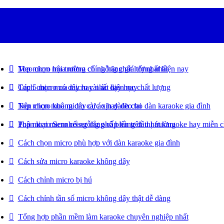
Top micro hội trường chính hãng giá tốt nhất hiện nay
Mẹo chọn mua micro cổ ngỗng chất lượng nhất
Top 5 micro có dây hay nhất hiện nay
Cách chọn mua micro cài áo dạy học chất lượng
Top micro không dây cực xịn dành cho dàn karaoke gia đình
Nên chọn mua micro cài áo hay đeo tai
Top micro Sennheiser đẳng cấp hàng đầu hát karaoke hay miễn 
Phân loại micro cổ ngỗng phổ biến trên thị trường
Cách chọn micro phù hợp với dàn karaoke gia đình
Cách sửa micro karaoke không dây
Cách chỉnh micro bị hú
Cách chỉnh tần số micro không dây thật dễ dàng
Tổng hợp phần mềm làm karaoke chuyên nghiệp nhất