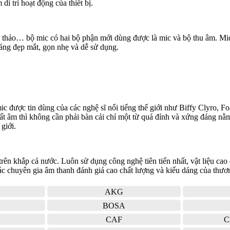
 trì hoạt động của thiết bị.
ội thảo… bộ mic có hai bộ phận mới dùng được là mic và bộ thu âm. Mi
ng đẹp mắt, gọn nhẹ và dễ sử dụng.
 được tin dùng của các nghệ sĩ nổi tiếng thế giới như Biffy Clyro, F
ất âm thì không cần phải bàn cải chỉ một từ quá đỉnh và xứng đáng nằ
giới.
ên khắp cả nước. Luôn sử dụng công nghệ tiên tiến nhất, vật liệu cao cấ
 chuyên gia âm thanh đánh giá cao chất lượng và kiểu dáng của thương 
AKG
BOSA
CAF
C