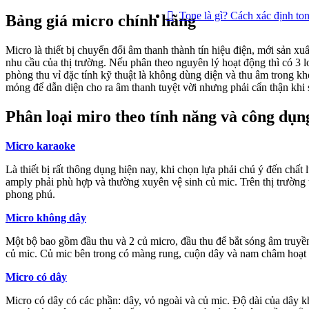
Tone là gì? Cách xác định ton
Bảng giá micro chính hãng
Micro là thiết bị chuyển đổi âm thanh thành tín hiệu điện, mới sản x
nhu cầu của thị trường. Nếu phân theo nguyên lý hoạt động thì có 3
phòng thu vỉ đặc tính kỹ thuật là không dùng diện và thu âm trong k
mỏng để dẫn diện cho ra âm thanh tuyệt vời nhưng phải cẩn thận khi
Phân loại miro theo tính năng và công dụn
Micro karaoke
Là thiết bị rất thông dụng hiện nay, khi chọn lựa phải chú ý đến ch
amply phải phù hợp và thường xuyên vệ sinh củ mic. Trên thị trường tấ
phong phú.
Micro không dây
Một bộ bao gồm đầu thu và 2 củ micro, đầu thu để bắt sóng âm truyền 
củ mic. Củ mic bên trong có màng rung, cuộn dây và nam châm hoạt 
Micro có dây
Micro có dây có các phần: dây, vỏ ngoài và củ mic. Độ dài của dây k