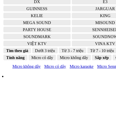
DX
E3
GUINNESS
JARGUAR
KELIE
KING
MEGA SOUND
MISOUND
PARTY HOUSE
SENNHEISE
SOUNDMARK
SOUNDNO
VIỆT KTV
VINA KTV
Tìm theo giá
Dưới 3 triệu
Từ 3 - 7 triệu
Từ 7 - 10 triệu
Tính năng
Micro có dây
Micro không dây
Sắp xếp
Micro không dây
Micro có dây
Micro karaoke
Micro Senn