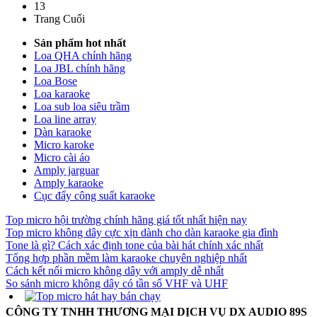
13
Trang Cuối
Sản phẩm hot nhất
Loa QHA chính hãng
Loa JBL chính hãng
Loa Bose
Loa karaoke
Loa sub loa siêu trầm
Loa line array
Dàn karaoke
Micro karoke
Micro cài áo
Amply jarguar
Amply karaoke
Cục đẩy công suất karaoke
Top micro hội trường chính hãng giá tốt nhất hiện nay
Top micro không dây cực xịn dành cho dàn karaoke gia đình
Tone là gì? Cách xác định tone của bài hát chính xác nhất
Tổng hợp phần mềm làm karaoke chuyên nghiệp nhất
Cách kết nối micro không dây với amply dễ nhất
So sánh micro không dây có tần số VHF và UHF
CÔNG TY TNHH THƯƠNG MẠI DỊCH VỤ DX AUDIO 89S