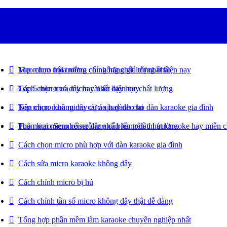
Top micro hội trường chính hãng giá tốt nhất hiện nay
Mẹo chọn mua micro cổ ngỗng chất lượng nhất
Top 5 micro có dây hay nhất hiện nay
Cách chọn mua micro cài áo dạy học chất lượng
Top micro không dây cực xịn dành cho dàn karaoke gia đình
Nên chọn mua micro cài áo hay đeo tai
Top micro Sennheiser đẳng cấp hàng đầu hát karaoke hay miễn 
Phân loại micro cổ ngỗng phổ biến trên thị trường
Cách chọn micro phù hợp với dàn karaoke gia đình
Cách sửa micro karaoke không dây
Cách chỉnh micro bị hú
Cách chỉnh tần số micro không dây thật dễ dàng
Tổng hợp phần mềm làm karaoke chuyên nghiệp nhất