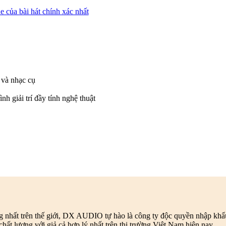
e của bài hát chính xác nhất
và nhạc cụ
nh giải trí đầy tính nghệ thuật
ng nhất trên thế giới, DX AUDIO tự hào là công ty độc quyền nhập kh
ất lượng với giả cả hợp lý nhất trên thị trường Việt Nam hiện nay.