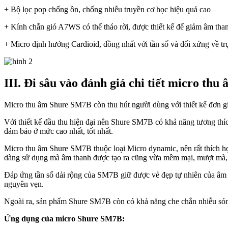
+ Bộ lọc pop chống ồn, chống nhiễu truyền cơ học hiệu quả cao
+ Kính chắn gió A7WS có thể tháo rời, được thiết kế để giảm âm tha
+ Micro định hướng Cardioid, đồng nhất với tần số và đối xứng về trụ
III. Đi sâu vào đánh giá chi tiết micro t
Micro thu âm Shure SM7B còn thu hút người dùng với thiết kế đơn g
Với thiết kế đầu thu hiện đại nên Shure SM7B có khả năng tương thích
đảm bảo ở mức cao nhất, tốt nhất.
Micro thu âm Shure SM7B thuộc loại Micro dynamic, nên rất thích hợ
dàng sử dụng mà âm thanh được tạo ra cũng vừa mềm mại, mượt mà, khi
Đáp ứng tần số dải rộng của SM7B giữ được vẻ đẹp tự nhiên của âm th
nguyên vẹn.
Ngoài ra, sản phẩm Shure SM7B còn có khả năng che chắn nhiễu sóng 
Ứng dụng của micro Shure SM7B: