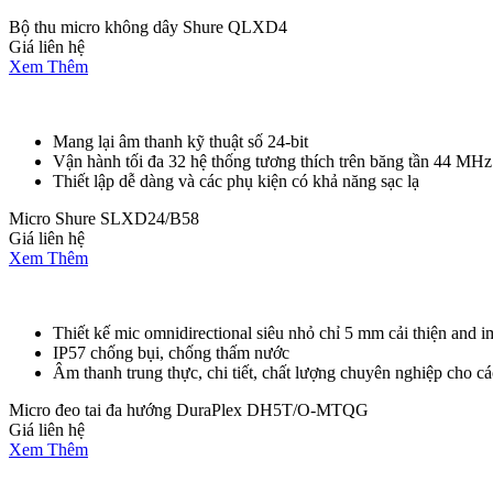
Bộ thu micro không dây Shure QLXD4
Giá liên hệ
Xem Thêm
Mang lại âm thanh kỹ thuật số 24-bit
Vận hành tối đa 32 hệ thống tương thích trên băng tần 44 MHz
Thiết lập dễ dàng và các phụ kiện có khả năng sạc lạ
Micro Shure SLXD24/B58
Giá liên hệ
Xem Thêm
Thiết kế mic omnidirectional siêu nhỏ chỉ 5 mm cải thiện and 
IP57 chống bụi, chống thấm nước
Âm thanh trung thực, chi tiết, chất lượng chuyên nghiệp cho cá
Micro đeo tai đa hướng DuraPlex DH5T/O-MTQG
Giá liên hệ
Xem Thêm