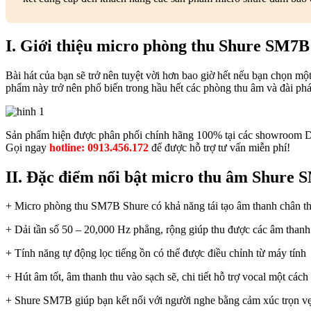
I. Giới thiệu micro phòng thu Shure SM7B
Bài hát của bạn sẽ trở nên tuyệt vời hơn bao giờ hết nếu bạn chọn m
phẩm này trở nên phổ biến trong hầu hết các phòng thu âm và đài phá
Sản phẩm hiện được phân phối chính hãng 100% tại các showroom DX
Gọi ngay
hotline: 0913.456.172
để được hỗ trợ tư vấn miễn phí!
II. Đặc điểm nổi bật micro thu âm Shure
+ Micro phòng thu SM7B Shure có khả năng tái tạo âm thanh chân th
+ Dải tần số 50 – 20,000 Hz phẳng, rộng giúp thu được các âm thanh 
+ Tính năng tự động lọc tiếng ồn có thể được điều chỉnh từ máy tính
+ Hút âm tốt, âm thanh thu vào sạch sẽ, chi tiết hỗ trợ vocal một cá
+ Shure SM7B giúp bạn kết nối với người nghe bằng cảm xúc trọn v