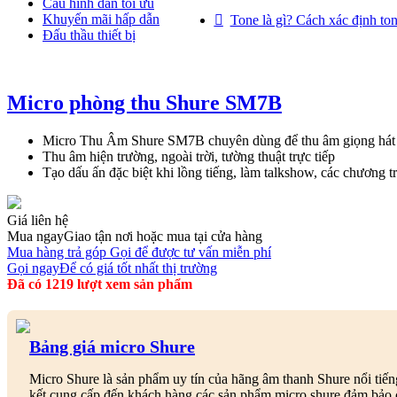
Cấu hình dàn tối ưu
Khuyến mãi hấp dẫn
Tone là gì? Cách xác định ton
Đấu thầu thiết bị
Micro phòng thu Shure SM7B
Micro Thu Âm Shure SM7B chuyên dùng để thu âm giọng hát 
Thu âm hiện trường, ngoài trời, tường thuật trực tiếp
Tạo dấu ấn đặc biệt khi lồng tiếng, làm talkshow, các chương trì
Giá liên hệ
Mua ngay
Giao tận nơi hoặc mua tại cửa hàng
Mua hàng trả góp
Gọi để được tư vấn miễn phí
Gọi ngay
Để có giá tốt nhất thị trường
Đã có 1219 lượt xem sản phẩm
Bảng giá micro Shure
Micro Shure là sản phẩm uy tín của hãng âm thanh Shure nổi tiế
kết cung cấp đến khách hàng các sản phẩm micro shure đảm bảo ch