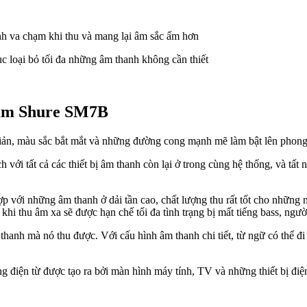
nh va chạm khi thu và mang lại âm sắc ấm hơn
c loại bỏ tối đa những âm thanh không cần thiết
hu âm Shure SM7B
iản, màu sắc bắt mắt và những đường cong mạnh mẽ làm bật lên phong c
 với tất cả các thiết bị âm thanh còn lại ở trong cùng hệ thống, và tấ
p với những âm thanh ở dải tần cao, chất lượng thu rất tốt cho những 
 thu âm xa sẽ được hạn chế tối đa tình trạng bị mất tiếng bass, ngườ
anh mà nó thu được. Với cấu hình âm thanh chi tiết, từ ngữ có thể đi
điện từ được tạo ra bởi màn hình máy tính, TV và những thiết bị điện