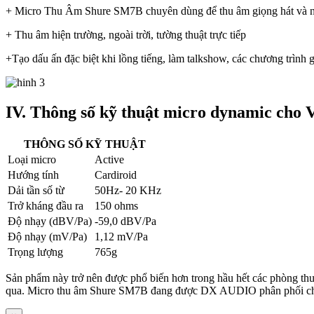
+ Micro Thu Âm Shure SM7B chuyên dùng để thu âm giọng hát và 
+ Thu âm hiện trường, ngoài trời, tường thuật trực tiếp
+Tạo dấu ấn đặc biệt khi lồng tiếng, làm talkshow, các chương trình gi
IV. Thông số kỹ thuật micro dynamic cho
THÔNG SỐ KỸ THUẬT
Loại micro
Active
Hướng tính
Cardiroid
Dải tần số từ
50Hz- 20 KHz
Trở kháng đầu ra
150 ohms
Độ nhạy (dBV/Pa)
-59,0 dBV/Pa
Độ nhạy (mV/Pa)
1,12 mV/Pa
Trọng lượng
765g
Sản phẩm này trở nên được phổ biến hơn trong hầu hết các phòng thu 
qua. Micro thu âm Shure SM7B đang được DX AUDIO phân phối chính