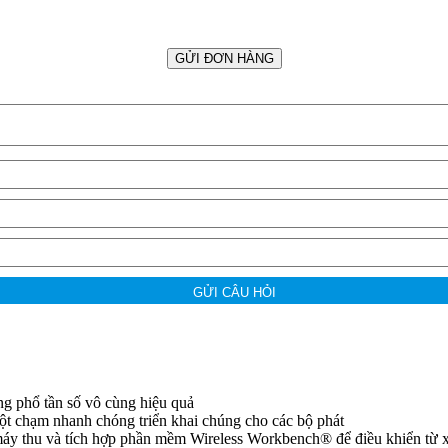
GỬI ĐƠN HÀNG
GỬI CÂU HỎI
ụng phổ tần số vô cùng hiệu quả
t chạm nhanh chóng triển khai chúng cho các bộ phát
áy thu và tích hợp phần mềm Wireless Workbench® để điều khiển từ x