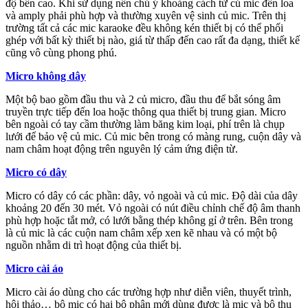
độ bền cao. Khi sử dụng nên chú ý khoảng cách từ củ mic đến loa
và amply phải phù hợp và thường xuyên vệ sinh củ mic. Trên thị
trường tất cả các mic karaoke đều không kén thiết bị có thể phối
ghép với bất kỳ thiết bị nào, giá từ thấp đến cao rất đa dạng, thiết kế
cũng vô cùng phong phú.
Micro không dây
Một bộ bao gồm đầu thu và 2 củ micro, đầu thu để bắt sóng âm
truyền trực tiếp đến loa hoặc thông qua thiết bị trung gian. Micro
bên ngoài có tay cầm thường làm băng kim loại, phí trên là chụp
lưới để bảo vệ củ mic. Củ mic bên trong có màng rung, cuộn dây và
nam châm hoạt động trên nguyên lý cảm ứng điện từ.
Micro có dây
Micro có dây có các phần: dây, vỏ ngoài và củ mic. Độ dài của dây
khoảng 20 đến 30 mét. Vỏ ngoài có nút điều chỉnh chế độ âm thanh
phù hợp hoặc tắt mở, có lưới bằng thép không gỉ ở trên. Bên trong
là củ mic là các cuộn nam châm xếp xen kẽ nhau và có một bộ
nguồn nhằm di trì hoạt động của thiết bị.
Micro cài áo
Micro cài áo dùng cho các trường hợp như diễn viên, thuyết trình,
hội thảo… bộ mic có hai bộ phận mới dùng được là mic và bộ thu