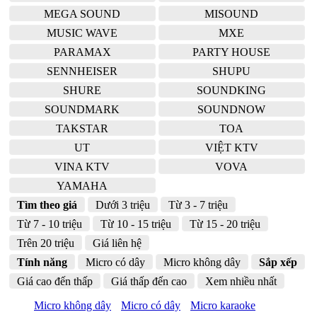
MEGA SOUND
MISOUND
MUSIC WAVE
MXE
PARAMAX
PARTY HOUSE
SENNHEISER
SHUPU
SHURE
SOUNDKING
SOUNDMARK
SOUNDNOW
TAKSTAR
TOA
UT
VIỆT KTV
VINA KTV
VOVA
YAMAHA
Tìm theo giá
Dưới 3 triệu
Từ 3 - 7 triệu
Từ 7 - 10 triệu
Từ 10 - 15 triệu
Từ 15 - 20 triệu
Trên 20 triệu
Giá liên hệ
Tính năng
Micro có dây
Micro không dây
Sắp xếp
Giá cao đến thấp
Giá thấp đến cao
Xem nhiều nhất
Micro không dây
Micro có dây
Micro karaoke