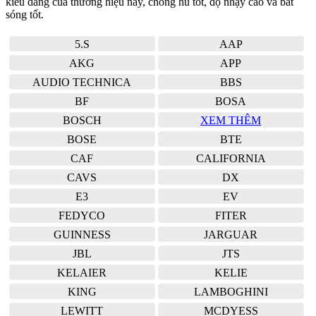
kiểu dáng của thương hiệu này, chống hú tốt, độ nhạy cao và bắt
sóng tốt.
5.S
AAP
AKG
APP
AUDIO TECHNICA
BBS
BF
BOSA
BOSCH
XEM THÊM
BOSE
BTE
CAF
CALIFORNIA
CAVS
DX
E3
EV
FEDYCO
FITER
GUINNESS
JARGUAR
JBL
JTS
KELAIER
KELIE
KING
LAMBOGHINI
LEWITT
MCDYESS