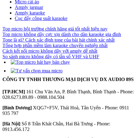
Micro cài áo
Amply jarguar
Amply karaoke
Cục đẩy công suất karaoke
Top micro hội trường chính hãng giá tốt nhất hiện nay
Top micro không dây cực xịn dành cho dàn karaoke gia đình
Tone là gì? Cách xác định tone của bài hát chính xác nhất
Tổng hợp phần mềm làm karaoke chuyên nghiệp nhất
Cách kết nối micro không dây với amply dễ nhất
So sánh micro không dây có tần số VHF và UHF
CÔNG TY TNHH THƯƠNG MẠI DỊCH VỤ DX AUDIO 89S
[TP.HCM]
161 Chu Văn An, P. Bình Thạnh, Bình Thạnh - Phone:
028.6273.89.89 - 0988.104.504
[Bình Dương]
XQG7+F5V, Thái Hoà, Tân Uyên - Phone: 0911
935 797
[Hà Nội]
Số 8 Trần Khát Chân, Hai Bà Trưng - Phone:
0913.456.172