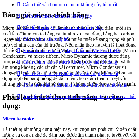
Cách thử và chọn mua micro không dây tốt nhất
Bảng giá micro chính hãng
Cách sửa micro karaoke không dây
Các lỗi thường gặp của micro không dây
Micro là thiết bị chuyển đổi âm thanh thành tín hiệu điện, mới sản
xuất lần đầu micro to bằng cái tủ nhỏ và hoạt đồng bằng hạt carbon.
Cách chỉnh micro bị hú
Ngay nay micro được sản xuất với nhiều thiết kế sang trọng và phù
hợp với nhu cầu của thị trường. Nếu phân theo nguyên lý hoạt động
thì có 3 loại: micro động lực (Micro Dynamic), micro tụ điện (Micro
So sánh micro không dây có tần số VHF và UHF
Condenser), và micro ribbon. Micro Dynamic thường được dùng
trong các phòng thu vỉ đặc tính kỹ thuật là không dùng diện và thu
Cách chỉnh tần số micro không dây thật dễ dàng
âm trong khoảng các rất cần vài cemtimet. Micro Condenser sử
dụng pin hoặc điện dựa trên nguyên tắc tĩnh điện. Micro ribbon sử
Cách kết nối micro không dây với amply dễ nhất
dụng một dải băng mỏng để dẫn diện cho ra âm thanh tuyệt vời
nhưng phải cẩn thận khi sử dụng vì không chiệu được va đập mạnh.
Tổng hợp phần mềm làm karaoke chuyên nghiệp nhất
Phân loại miro theo tính năng và công
Tone là gì? Cách xác định tone của bài hát chính xác nhất
dụng:
Micro karaoke
Là thiết bị rất thông dụng hiện nay, khi chọn lựa phải chú ý đến chất
lượng và công nghệ để đảm bảo được âm thanh phát ra tuyệt vời với