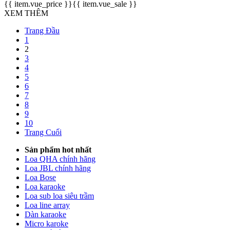
{{ item.vue_price }}
{{ item.vue_sale }}
XEM THÊM
Trang Đầu
1
2
3
4
5
6
7
8
9
10
Trang Cuối
Sản phẩm hot nhất
Loa QHA chính hãng
Loa JBL chính hãng
Loa Bose
Loa karaoke
Loa sub loa siêu trầm
Loa line array
Dàn karaoke
Micro karoke