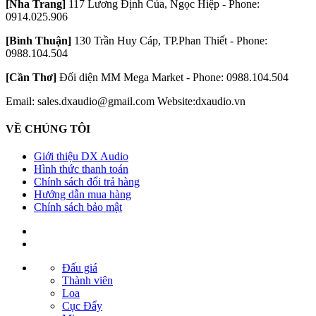
[Nha Trang]
117 Lương Định Của, Ngọc Hiệp - Phone:
0914.025.906
[Bình Thuận]
130 Trần Huy Cáp, TP.Phan Thiết - Phone:
0988.104.504
[Cần Thơ]
Đối diện MM Mega Market - Phone: 0988.104.504
Email: sales.dxaudio@gmail.com
Website:dxaudio.vn
VỀ CHÚNG TÔI
Giới thiệu DX Audio
Hình thức thanh toán
Chính sách đổi trả hàng
Hướng dẫn mua hàng
Chính sách bảo mật
Đấu giá
Thành viên
Loa
Cục Đẩy