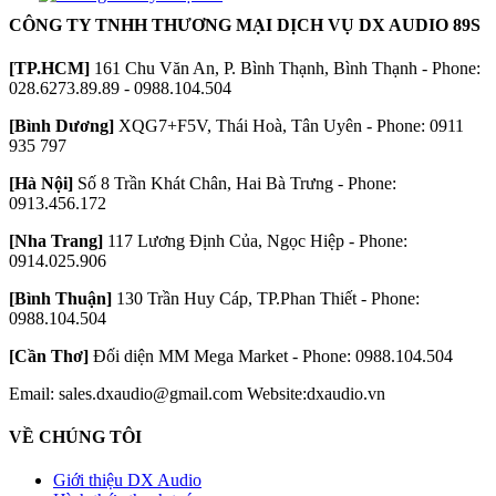
CÔNG TY TNHH THƯƠNG MẠI DỊCH VỤ DX AUDIO 89S
[TP.HCM]
161 Chu Văn An, P. Bình Thạnh, Bình Thạnh - Phone:
028.6273.89.89 - 0988.104.504
[Bình Dương]
XQG7+F5V, Thái Hoà, Tân Uyên - Phone: 0911
935 797
[Hà Nội]
Số 8 Trần Khát Chân, Hai Bà Trưng - Phone:
0913.456.172
[Nha Trang]
117 Lương Định Của, Ngọc Hiệp - Phone:
0914.025.906
[Bình Thuận]
130 Trần Huy Cáp, TP.Phan Thiết - Phone:
0988.104.504
[Cần Thơ]
Đối diện MM Mega Market - Phone: 0988.104.504
Email: sales.dxaudio@gmail.com
Website:dxaudio.vn
VỀ CHÚNG TÔI
Giới thiệu DX Audio