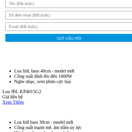
GỬI CÂU HỎI
Loa full, bass 40cm - model mới
Công suất đỉnh lên đến 1600W
Nghe nhạc, xem phim cực hay
Loa JBL KP4015G2
Giá liên hệ
Xem Thêm
Loa full bass 30cm - model mới
Công suất mạnh mẽ, âm trầm uy lực