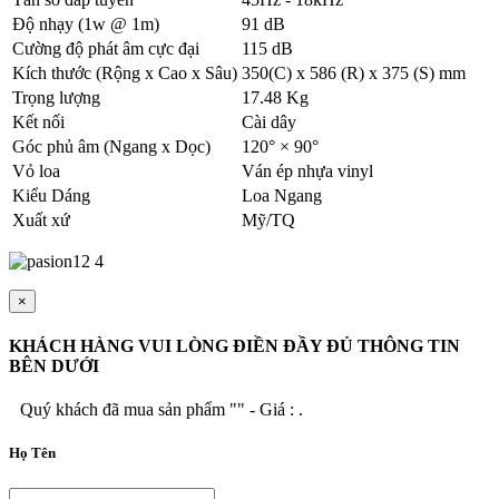
Độ nhạy (1w @ 1m)
91 dB
Cường độ phát âm cực đại
115 dB
Kích thước (Rộng x Cao x Sâu)
350(C) x 586 (R) x 375 (S) mm
Trọng lượng
17.48 Kg
Kết nối
Cài dây
Góc phủ âm (Ngang x Dọc)
120° × 90°
Vỏ loa
Ván ép nhựa vinyl
Kiểu Dáng
Loa Ngang
Xuất xứ
Mỹ/TQ
×
KHÁCH HÀNG VUI LÒNG ĐIỀN ĐẦY ĐỦ THÔNG TIN
BÊN DƯỚI
Quý khách đã mua sản phẩm "
" - Giá :
.
Họ Tên