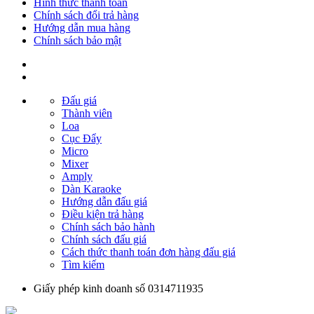
Hình thức thanh toán
Chính sách đổi trả hàng
Hướng dẫn mua hàng
Chính sách bảo mật
Đấu giá
Thành viên
Loa
Cục Đẩy
Micro
Mixer
Amply
Dàn Karaoke
Hướng dẫn đấu giá
Điều kiện trả hàng
Chính sách bảo hành
Chính sách đấu giá
Cách thức thanh toán đơn hàng đấu giá
Tìm kiếm
Giấy phép kinh doanh số 0314711935