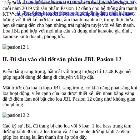
Tổng hợp loa line array bán chạy nhất thị trường hiện nay
Tiếp nối các sản phẩm đi trước JBL vừa mới tung ra thị trường vào
cuối năm 2019 với sản phẩm Pasion 12 dành cho hệ thống âm thanh
Top 6 loa karaoke bluetooth mini đình đám nhất hiện nay
KTV chuyên nghiệp, loa JBL Pasion 12 đáp ứng tiêu chuẩn chất
lượng với thiết kế mới táo bạo, âm thanh mạnh mẽ, trung thực hứa
hẹn sẽ mang đến cho bạn những trải nghiệm tuyệt vời về âm thanh.
Loa JBL phù hợp với mọi nhu cầu sử dụng như karaoke gia đình,
karaoke kinh doanh, phòng trà...
II. Đi sâu vào chi tiết sản phẩm JBL Pasion 12
Kiểu dáng sang trọng, bắt mắt với trọng lượng chỉ 17.48 Kg/chiếc
giúp người dùng dễ dàng di chuyển và lắp đặt.
Mặt trước của loa là logo JBL sang trọng, có khả năng phát sáng khi
loa hoạt động, viền cạnh của loa được thiết kế liền nhau bằng vàng
đã tô điểm làm nổi bật cho loa JBL Pasion 12 cũng như không gian
căn phòng.
Các kỹ sư JBL đã trang bị cho loa với 5 loa: 1 loa bass trung tâm
đường kính 30cm, 2 loa trung và 2 loa treble đường kính 7.69cm
giúp loa mang lại âm thanh ấm áp tròn đầy.