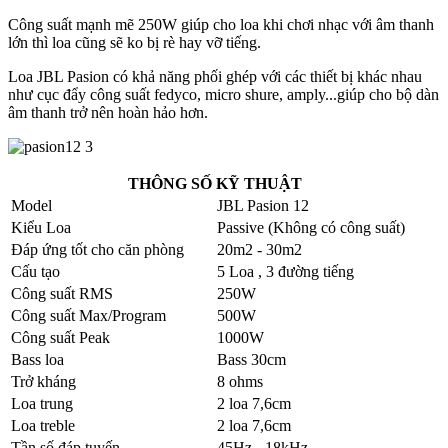
Công suất mạnh mẽ 250W giúp cho loa khi chơi nhạc với âm thanh
lớn thì loa cũng sẽ ko bị rè hay vỡ tiếng.
Loa JBL Pasion có khả năng phối ghép với các thiết bị khác nhau
như cục đẩy công suất fedyco, micro shure, amply...giúp cho bộ dàn
âm thanh trở nên hoàn hảo hơn.
THÔNG SỐ KỸ THUẬT
Model
JBL Pasion 12
Kiểu Loa
Passive (Không có công suất)
Đáp ứng tốt cho căn phòng
20m2 - 30m2
Cấu tạo
5 Loa , 3 đường tiếng
Công suất RMS
250W
Công suất Max/Program
500W
Công suất Peak
1000W
Bass loa
Bass 30cm
Trở kháng
8 ohms
Loa trung
2 loa 7,6cm
Loa treble
2 loa 7,6cm
Tần số đáp tuyến
45Hz - 18kHz