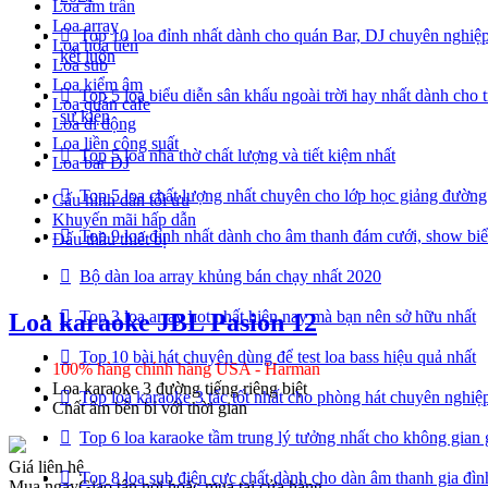
Loa âm trần
Loa array
Top 10 loa đỉnh nhất dành cho quán Bar, DJ chuyên nghiệp
Loa hỏa tiễn
kết luôn
Loa sub
Loa kiểm âm
Top 5 loa biểu diễn sân khấu ngoài trời hay nhất dành cho 
Loa quán cafe
sự kiện
Loa di động
Loa liền công suất
Top 5 loa nhà thờ chất lượng và tiết kiệm nhất
Loa bar DJ
Top 5 loa chất lượng nhất chuyên cho lớp học giảng đường
Cấu hình dàn tối ưu
Khuyến mãi hấp dẫn
Top 9 loa đỉnh nhất dành cho âm thanh đám cưới, show biể
Đấu thầu thiết bị
Bộ dàn loa array khủng bán chạy nhất 2020
Top 3 loa array hot nhất hiện nay mà bạn nên sở hữu nhất
Loa karaoke JBL Pasion 12
Top 10 bài hát chuyên dùng để test loa bass hiệu quả nhất
100% hàng chính hãng USA - Harman
Loa karaoke 3 đường tiếng riêng biệt
Top loa karaoke 3 tấc tốt nhất cho phòng hát chuyên nghiệp
Chất âm bền bỉ với thời gian
Top 6 loa karaoke tầm trung lý tưởng nhất cho không gian 
Giá liên hệ
Top 8 loa sub điện cực chất dành cho dàn âm thanh gia đìn
Mua ngay
Giao tận nơi hoặc mua tại cửa hàng