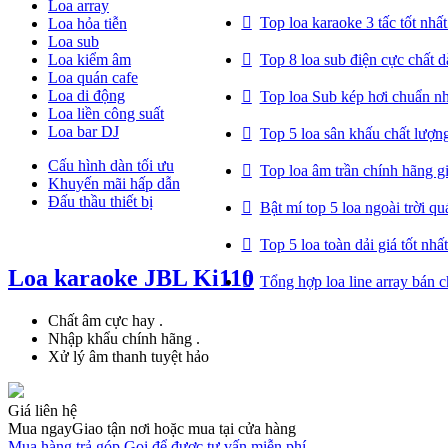
Loa array
Top loa karaoke 3 tấc tốt nhấ
Loa hỏa tiễn
Loa sub
Loa kiểm âm
Top 8 loa sub điện cực chất 
Loa quán cafe
Loa di động
Top loa Sub kép hơi chuẩn n
Loa liền công suất
Loa bar DJ
Top 5 loa sân khấu chất lượn
Cấu hình dàn tối ưu
Top loa âm trần chính hãng gi
Khuyến mãi hấp dẫn
Đấu thầu thiết bị
Bật mí top 5 loa ngoài trời q
Top 5 loa toàn dải giá tốt nhấ
Loa karaoke JBL Ki110
Tổng hợp loa line array bán c
Chất âm cực hay .
Nhập khẩu chính hãng .
Xử lý âm thanh tuyệt hảo
Giá liên hệ
Mua ngay
Giao tận nơi hoặc mua tại cửa hàng
Mua hàng trả góp
Gọi để được tư vấn miễn phí