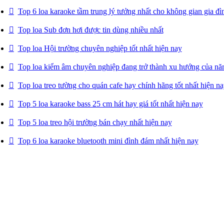
Top 6 loa karaoke tầm trung lý tưởng nhất cho không gian gia đì
Top loa Sub đơn hơi được tin dùng nhiều nhất
Top loa Hội trường chuyên nghiệp tốt nhất hiện nay
Top loa kiểm âm chuyên nghiệp đang trở thành xu hướng của n
Top loa treo tường cho quán cafe hay chính hãng tốt nhất hiện n
Top 5 loa karaoke bass 25 cm hát hay giá tốt nhất hiện nay
Top 5 loa treo hội trường bán chạy nhất hiện nay
Top 6 loa karaoke bluetooth mini đình đám nhất hiện nay