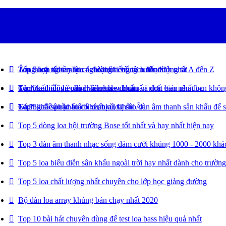
Top 5 loa nghe nhạc ngoài trời chống nước đỉnh nhất
Âm thanh 4 way loa 4 đường tiếng từ a đến z
Tổng hợp tất tần tật các loại loa và cách hoạt động từ A đến Z
Top loa di động chính hãng hay nhất
3 bước phối ghép loa và amply chuẩn và đơn giản nhất bạn khôn
Cách kết nối và cân chỉnh loa sub chuẩn nhất bạn nên đọc
Top 5 loa sân khấu có xuất xứ Châu Âu
Những điều cần biết khi mua loa cho dàn âm thanh sân khấu để 
Cách khắc phục loa bì rè, bị ù, bị sôi
Top 5 dòng loa hội trường Bose tốt nhất và hay nhất hiện nay
Top 3 dàn âm thanh nhạc sống đám cưới khủng 1000 - 2000 khá
Top 5 loa biểu diễn sân khấu ngoài trời hay nhất dành cho trường
Top 5 loa chất lượng nhất chuyên cho lớp học giảng đường
Bộ dàn loa array khủng bán chạy nhất 2020
Top 10 bài hát chuyên dùng để test loa bass hiệu quả nhất