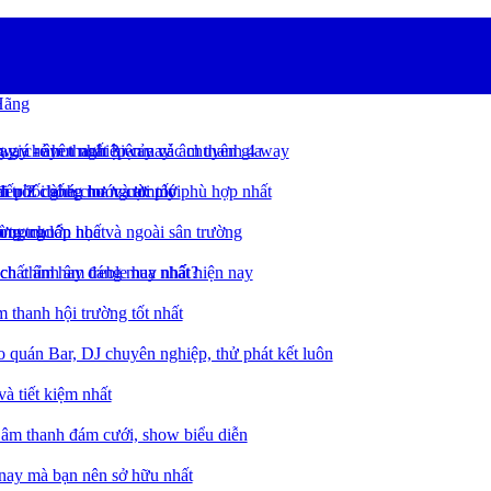
Hãng
 giá rẻ hot nhất hiện nay
 way - âm thanh 3 way và âm thanh 4 way
hay, chuyên nghiệp của các chuyên gia
trời chống nước cực tốt
ách phối ghép loa và amply phù hợp nhất
 đến Z dành cho người mới
 trong lớp học và ngoài sân trường
ường chuẩn nhất
ồng trục
 chất âm hay đáng mua nhất hiện nay
ch chỉnh âm treble hay nhất?
 thanh hội trường tốt nhất
o quán Bar, DJ chuyên nghiệp, thử phát kết luôn
và tiết kiệm nhất
 âm thanh đám cưới, show biểu diễn
n nay mà bạn nên sở hữu nhất