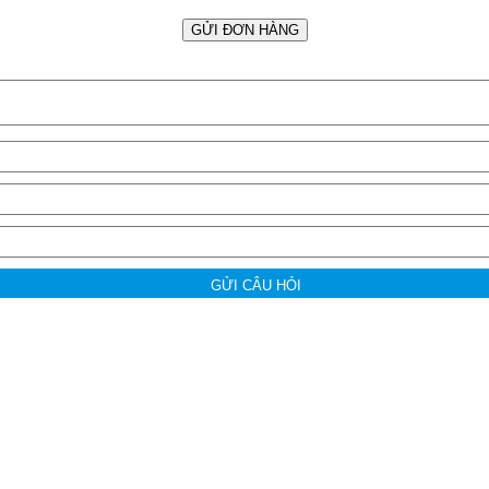
GỬI ĐƠN HÀNG
GỬI CÂU HỎI