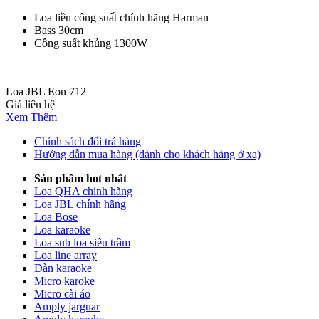
Loa liền công suất chính hãng Harman
Bass 30cm
Công suất khủng 1300W
Loa JBL Eon 712
Giá liên hệ
Xem Thêm
Chính sách đổi trả hàng
Hướng dẫn mua hàng (dành cho khách hàng ở xa)
Sản phẩm hot nhất
Loa QHA chính hãng
Loa JBL chính hãng
Loa Bose
Loa karaoke
Loa sub loa siêu trầm
Loa line array
Dàn karaoke
Micro karoke
Micro cài áo
Amply jarguar