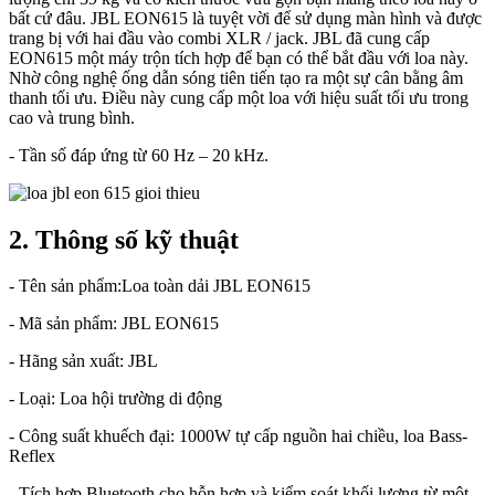
bất cứ đâu. JBL EON615 là tuyệt vời để sử dụng màn hình và được
trang bị với hai đầu vào combi XLR / jack. JBL đã cung cấp
EON615 một máy trộn tích hợp để bạn có thể bắt đầu với loa này.
Nhờ công nghệ ống dẫn sóng tiên tiến tạo ra một sự cân bằng âm
thanh tối ưu. Điều này cung cấp một loa với hiệu suất tối ưu trong
cao và trung bình.
- Tần số đáp ứng từ 60 Hz – 20 kHz.
2. Thông số kỹ thuật
- Tên sản phẩm:Loa toàn dải JBL EON615
- Mã sản phẩm: JBL EON615
- Hãng sản xuất: JBL
- Loại: Loa hội trường di động
- Công suất khuếch đại: 1000W tự cấp nguồn hai chiều, loa Bass-
Reflex
- Tích hợp Bluetooth cho hỗn hợp và kiểm soát khối lượng từ một