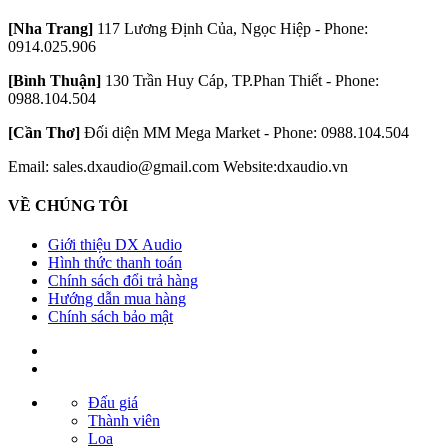
[Nha Trang]
117 Lương Định Của, Ngọc Hiệp - Phone:
0914.025.906
[Bình Thuận]
130 Trần Huy Cáp, TP.Phan Thiết - Phone:
0988.104.504
[Cần Thơ]
Đối diện MM Mega Market - Phone: 0988.104.504
Email: sales.dxaudio@gmail.com
Website:dxaudio.vn
VỀ CHÚNG TÔI
Giới thiệu DX Audio
Hình thức thanh toán
Chính sách đổi trả hàng
Hướng dẫn mua hàng
Chính sách bảo mật
Đấu giá
Thành viên
Loa