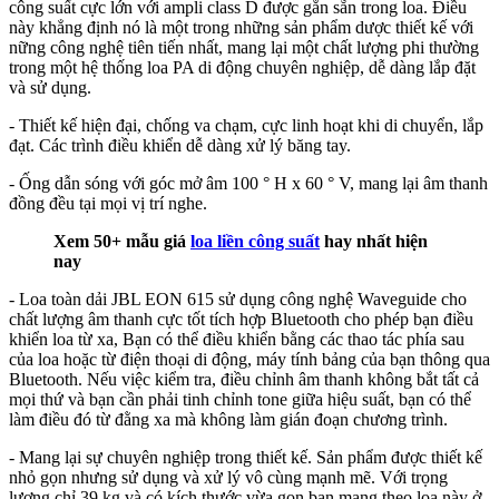
công suất cực lớn với ampli class D được gắn sẵn trong loa. Điều
này khẳng định nó là một trong những sản phẩm dược thiết kế với
nững công nghệ tiên tiến nhất, mang lại một chất lượng phi thường
trong một hệ thống loa PA di động chuyên nghiệp, dễ dàng lắp đặt
và sử dụng.
- Thiết kế hiện đại, chống va chạm, cực linh hoạt khi di chuyển, lắp
đạt. Các trình điều khiển dễ dàng xử lý băng tay.
- Ống dẫn sóng với góc mở âm 100 ° H x 60 ° V, mang lại âm thanh
đồng đều tại mọi vị trí nghe.
Xem 50+ mẫu giá
loa liền công suất
hay nhất hiện
nay
- Loa toàn dải JBL EON 615 sử dụng công nghệ Waveguide cho
chất lượng âm thanh cực tốt tích hợp Bluetooth cho phép bạn điều
khiển loa từ xa, Bạn có thể điều khiển bằng các thao tác phía sau
của loa hoặc từ điện thoại di động, máy tính bảng của bạn thông qua
Bluetooth. Nếu việc kiểm tra, điều chỉnh âm thanh không bắt tất cả
mọi thứ và bạn cần phải tinh chỉnh tone giữa hiệu suất, bạn có thể
làm điều đó từ đằng xa mà không làm gián đoạn chương trình.
- Mang lại sự chuyên nghiệp trong thiết kế. Sản phẩm được thiết kế
nhỏ gọn nhưng sử dụng và xử lý vô cùng mạnh mẽ. Với trọng
lượng chỉ 39 kg và có kích thước vừa gọn bạn mang theo loa này ở