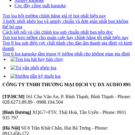
Amply karaoke
Cục đẩy công suất karaoke
Top loa hội trường chính hãng giá rẻ hot nhất hiện nay
3 bước phối ghép loa và amply chuẩn và đơn giản nhất bạn không
thể bỏ qua
Cách kết nối và cân chỉnh loa sub chuẩn nhất bạn nên đọc
Top loa treo tường cho quán cafe hay chính hãng tốt nhất hiện nay
Top 8 loa sub điện cực chất dành cho dàn âm thanh gia đình và kinh
doanh
Top 6 loa karaoke tầm trung lý tưởng nhất cho không gian gia đình
CÔNG TY TNHH THƯƠNG MẠI DỊCH VỤ DX AUDIO 89S
[TP.HCM]
161 Chu Văn An, P. Bình Thạnh, Bình Thạnh - Phone:
028.6273.89.89 - 0988.104.504
[Bình Dương]
XQG7+F5V, Thái Hoà, Tân Uyên - Phone: 0911
935 797
[Hà Nội]
Số 8 Trần Khát Chân, Hai Bà Trưng - Phone:
0913.456.172