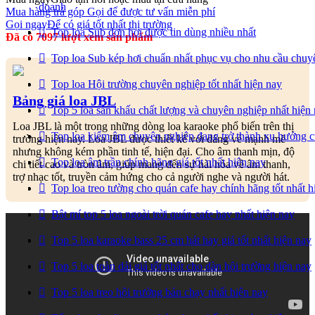
doanh
Mua hàng trả góp
Gọi để được tư vấn miễn phí
Gọi ngay
Để có giá tốt nhất thị trường
Top loa Sub đơn hơi được tin dùng nhiều nhất
Đã có 7097 lượt xem sản phẩm
Top loa Sub kép hơi chuẩn nhất phục vụ cho nhu cầu chuy
Top loa Hội trường chuyên nghiệp tốt nhất hiện nay
Bảng giá loa JBL
Top 5 loa sân khấu chất lượng và chuyên nghiệp nhất hiện
Loa JBL là một trong những dòng loa karaoke phổ biến trên thị
Top loa kiểm âm chuyên nghiệp đang trở thành xu hướng 
trường hiện nay. Loa JBL được thiết kế với dáng vẻ mạnh mẽ
nhưng không kém phần tinh tế, hiện đại. Cho âm thanh mịn, độ
Top loa âm trần chính hãng giá tốt nhất hiện nay
chi tiết cao và tròn âm, giúp mang đến sự hài hòa về âm thanh,
trợ nhạc tốt, truyền cảm hứng cho cả người nghe và người hát.
Top loa treo tường cho quán cafe hay chính hãng tốt nhất h
Bật mí top 5 loa ngoài trời quán cafe hay nhất hiện nay
Top 5 loa karaoke bass 25 cm hát hay giá tốt nhất hiện nay
Top 5 loa toàn dải giá tốt nhất cho dàn hội trường hiện nay
Top 5 loa treo hội trường bán chạy nhất hiện nay