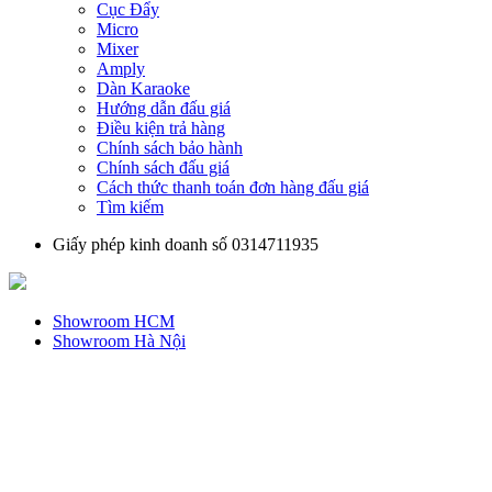
Cục Đẩy
Micro
Mixer
Amply
Dàn Karaoke
Hướng dẫn đấu giá
Điều kiện trả hàng
Chính sách bảo hành
Chính sách đấu giá
Cách thức thanh toán đơn hàng đấu giá
Tìm kiếm
Giấy phép kinh doanh số 0314711935
Showroom HCM
Showroom Hà Nội