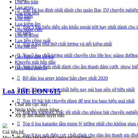
Loa âm trần
Loa array
Top 10 loa đỉnh nhất dành cho quán Bar, DJ chuyên nghiệp
Loa hỏa tiễn
kết luôn
Loa sub
Loa kiểm âm
Top 5 loa biểu diễn sân khấu ngoài trời hay nhất dành cho 
Loa quán cafe
sự kiện
Loa di động
Loa liền công suất
Top 5 loa nhà thờ chất lượng và tiết kiệm nhất
Loa bar DJ
Top 5 loa chất lượng nhất chuyên cho lớp học giảng đường
Cấu hình dàn tối ưu
Khuyến mãi hấp dẫn
Top 9 loa đỉnh nhất dành cho âm thanh đám cưới, show biể
Đấu thầu thiết bị
Bộ dàn loa array khủng bán chạy nhất 2020
Top 3 loa array hot nhất hiện nay mà bạn nên sở hữu nhất
Loa JBL EON 615
Top 10 bài hát chuyên dùng để test loa bass hiệu quả nhất
Chất âm cực hay .
Nhập khẩu chính hãng .
Top loa karaoke 3 tấc tốt nhất cho phòng hát chuyên nghiệp
Xử lý âm thanh tuyệt hảo
Top 6 loa karaoke tầm trung lý tưởng nhất cho không gian 
Giá liên hệ
Top 8 loa sub điện cực chất dành cho dàn âm thanh gia đìn
Mua ngay
Giao tận nơi hoặc mua tại cửa hàng