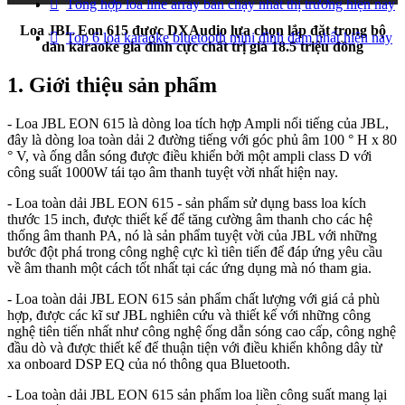
Tổng hợp loa line array bán chạy nhất thị trường hiện nay
Loa JBL Eon 615 được DXAudio lựa chọn lắp đặt trong bộ
Top 6 loa karaoke bluetooth mini đình đám nhất hiện nay
dàn karaoke gia đình cực chất trị giá 18.5 triệu đồng
1. Giới thiệu sản phẩm
- Loa JBL EON 615 là dòng loa tích hợp Ampli nổi tiếng của JBL,
đây là dòng loa toàn dải 2 đường tiếng với góc phủ âm 100 ° H x 80
° V, và ống dẫn sóng được điều khiển bởi một ampli class D với
công suất 1000W tái tạo âm thanh tuyệt vời nhất hiện nay.
- Loa toàn dải JBL EON 615 - sản phẩm sử dụng bass loa kích
thước 15 inch, được thiết kế để tăng cường âm thanh cho các hệ
thống âm thanh PA, nó là sản phẩm tuyệt vời của JBL với những
bước đột phá trong công nghệ cực kì tiên tiến để đáp ứng yêu cầu
về âm thanh một cách tốt nhất tại các ứng dụng mà nó tham gia.
- Loa toàn dải JBL EON 615 sản phẩm chất lượng với giá cả phù
hợp, được các kĩ sư JBL nghiên cứu và thiết kế với những công
nghệ tiên tiến nhất như công nghệ ống dẫn sóng cao cấp, công nghệ
đầu dò và được thiết kế để thuận tiện với điều khiển không dây từ
xa onboard DSP EQ của nó thông qua Bluetooth.
- Loa toàn dải JBL EON 615 sản phẩm loa liền công suất mang lại