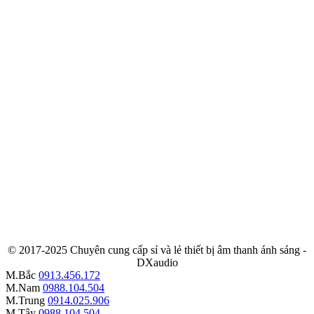
© 2017-2025 Chuyên cung cấp sỉ và lẻ thiết bị âm thanh ánh sáng -
DXaudio
M.Bắc
0913.456.172
M.Nam
0988.104.504
M.Trung
0914.025.906
M.Tây
0988.104.504