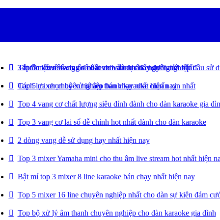
Top 5 mixer số chuẩn nhất cho sân khấu chuyên nghiệp
Tất tần tật về vang cơ có reverb dành cho người mới bắt đầu sử 
3 bước kết nối vang số liền cơ vào cục đẩy đơn giản nhất
Top 5 mixer chuyên nghiệp bán chạy nhất hiện nay
Cách lựa chọn bộ xử lý âm thanh karaoke chuẩn xịn nhất
Top 4 vang cơ chất lượng siêu đỉnh dành cho dàn karaoke gia đì
Top 3 vang cơ lai số dễ chỉnh hot nhất dành cho dàn karaoke
2 dòng vang dễ sử dụng hay nhất hiện nay
Top 3 mixer Yamaha mini cho thu âm live stream hot nhất hiện n
Bật mí top 3 mixer 8 line karaoke bán chạy nhất hiện nay
Top 5 mixer 16 line chuyên nghiệp nhất cho dàn sự kiện đám cướ
Top bộ xử lý âm thanh chuyên nghiệp cho dàn karaoke gia đình