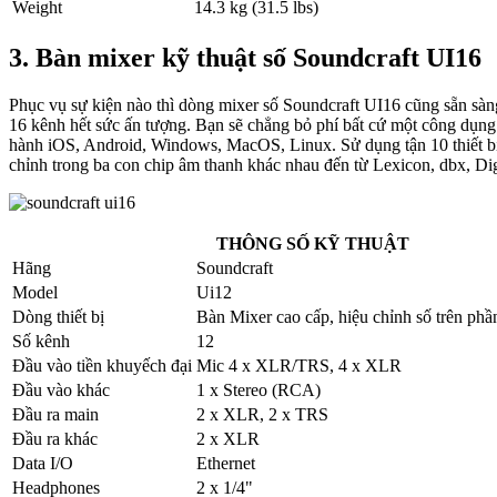
Weight
14.3 kg (31.5 lbs)
3. Bàn mixer kỹ thuật số Soundcraft UI16
Phục vụ sự kiện nào thì dòng mixer số Soundcraft UI16 cũng sẵn sà
16 kênh hết sức ấn tượng. Bạn sẽ chẳng bỏ phí bất cứ một công dụng 
hành iOS, Android, Windows, MacOS, Linux. Sử dụng tận 10 thiết bị 
chỉnh trong ba con chip âm thanh khác nhau đến từ Lexicon, dbx, Di
THÔNG SỐ KỸ THUẬT
Hãng
Soundcraft
Model
Ui12
Dòng thiết bị
Bàn Mixer cao cấp, hiệu chỉnh số trên phầ
Số kênh
12
Đầu vào tiền khuyếch đại
Mic 4 x XLR/TRS, 4 x XLR
Đầu vào khác
1 x Stereo (RCA)
Đầu ra main
2 x XLR, 2 x TRS
Đầu ra khác
2 x XLR
Data I/O
Ethernet
Headphones
2 x 1/4"