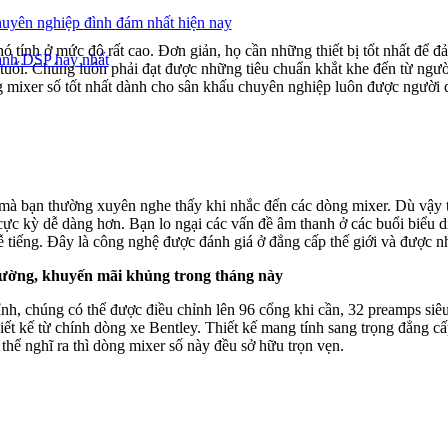
huyên nghiệp đình đám nhất hiện nay
ó tính ở mức độ rất cao. Đơn giản, họ cần những thiết bị tốt nhất đ
anh DSP hay nhất
n tuổi. Chúng luôn phải đạt được những tiêu chuẩn khắt khe đến từ n
 mixer số tốt nhất dành cho sân khấu chuyên nghiệp luôn được người d
à bạn thường xuyên nghe thấy khi nhắc đến các dòng mixer. Dù vậy th
cực kỳ dễ dàng hơn. Bạn lo ngại các vấn đề âm thanh ở các buổi biểu 
tiếng. Đây là công nghệ được đánh giá ở đẳng cấp thế giới và được nhi
trường, khuyến mãi khủng trong tháng này
, chúng có thể được điều chỉnh lên 96 cổng khi cần, 32 preamps siêu 
ết kế từ chính dòng xe Bentley. Thiết kế mang tính sang trọng đẳng c
hể nghĩ ra thì dòng mixer số này đều sở hữu trọn vẹn.