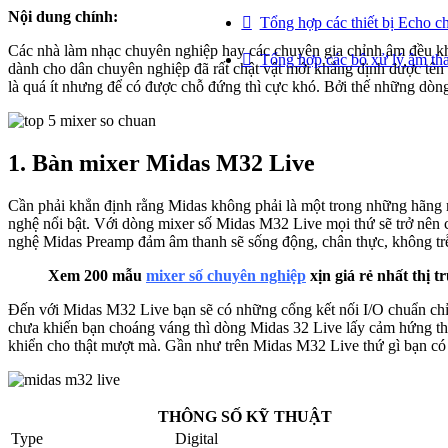
Nội dung chính:
Tổng hợp các thiết bị Echo c
Các nhà làm nhạc chuyên nghiệp hay các chuyên gia chỉnh âm đều kh
Tổng hợp các bộ xử lý âm th
dành cho dân chuyên nghiệp đã rất chật vật mới khẳng định được tê
là quá ít nhưng để có được chỗ đứng thì cực khó. Bởi thế những dòng
1. Bàn mixer Midas M32 Live
Cần phải khẳn định rằng Midas không phải là một trong những hãng m
nghệ nổi bật. Với dòng mixer số Midas M32 Live mọi thứ sẽ trở nên 
nghệ Midas Preamp đảm âm thanh sẽ sống động, chân thực, không trễ 
Xem 200 mẫu
mixer số chuyên nghiệp
xịn giá rẻ nhất thị 
Đến với Midas M32 Live bạn sẽ có những cổng kết nối I/O chuẩn chỉnh
chưa khiến bạn choáng váng thì dòng Midas 32 Live lấy cảm hứng thi
khiển cho thật mượt mà. Gần như trên Midas M32 Live thứ gì bạn có t
THÔNG SỐ KỸ THUẬT
Type
Digital