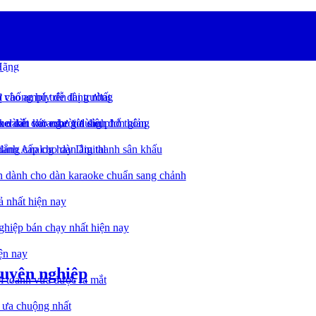
Hãng
ang
ị chống hú trên thị trường
cơ vào amply dễ dàng nhất
u dành cho người dùng phổ thông
ho dàn karaoke gia đình
r kết với echo rời siêu đơn giản
đẳng cấp cho dàn âm thanh sân khấu
hanh Analog hay Digital
ịn dành cho dàn karaoke chuẩn sang chảnh
 nhất hiện nay
ghiệp bán chạy nhất hiện nay
iện nay
huyên nghiệp
ới toanh vừa được ra mắt
c ưa chuộng nhất