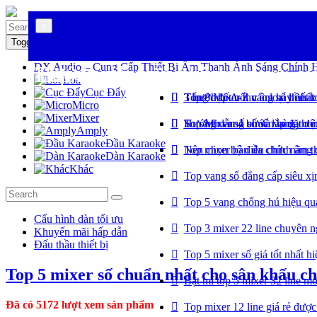
×
×
×
Toggle navigation
DX Audio – Cung Cấp Thiết Bị Âm Thanh Ánh Sáng Chính 
Top mixer, vang bán chạy
Tư vấn mua mixer, vang
Hướng dẫn căn chỉnh mixer, v
Loa
Cục Đẩy
Top 8 Mixer thu âm hay nhất
Tổng hợp A-Z các loại thiết b
3 bước kết nối vang số liền 
Micro
Mixer
Top Mixer số chuẩn hàng hiệ
So sánh vang số và vang cơ c
Hướng dẫn 4 bước lắp đặt mixe
Amply
Đầu Karaoke
Top mixer bàn đa chức năng 
Nên chọn bộ điều chỉnh âm t
Dàn Karaoke
Khác
Top vang số đẳng cấp siêu x
Top 5 vang chống hú hiệu quả
Cấu hình dàn tối ưu
Top 3 mixer 22 line chuyên n
Khuyến mãi hấp dẫn
Đấu thầu thiết bị
Top 5 mixer số giá tốt nhất h
Top 5 mixer số chuẩn nhất cho sân khấu c
Bật mí top 5 mixer 32 line m
Đã có 5172 lượt xem sản phẩm
Top mixer 12 line giá rẻ đượ