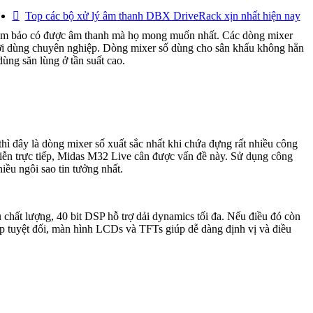
Top các bộ xử lý âm thanh DBX DriveRack xịn nhất hiện nay
ể đảm bảo có được âm thanh mà họ mong muốn nhất. Các dòng mixer
gười dùng chuyên nghiệp. Dòng mixer số dùng cho sân khấu không hẳn
ùng săn lùng ở tần suất cao.
ì đây là dòng mixer số xuất sắc nhất khi chứa đựng rất nhiều công
diễn trực tiếp, Midas M32 Live cân được vấn đề này. Sử dụng công
ều ngôi sao tin tưởng nhất.
chất lượng, 40 bit DSP hỗ trợ dải dynamics tối đa. Nếu điều đó còn
ấp tuyệt đối, màn hình LCDs và TFTs giúp dễ dàng định vị và điều