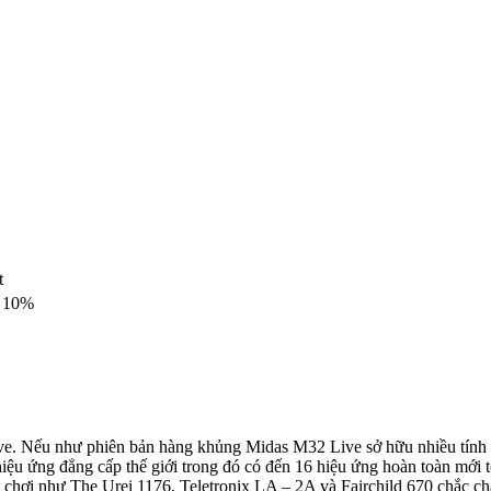
t
± 10%
ive. Nếu như phiên bản hàng khủng Midas M32 Live sở hữu nhiều tính
iệu ứng đẳng cấp thế giới trong đó có đến 16 hiệu ứng hoàn toàn mới
t chơi như The Urei 1176, Teletronix LA – 2A và Fairchild 670 chắc ch