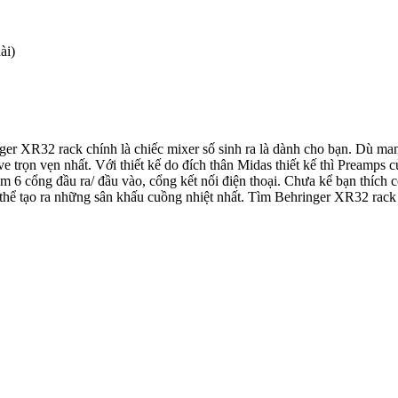
ài)
ger XR32 rack chính là chiếc mixer số sinh ra là dành cho bạn. Dù m
ive trọn vẹn nhất. Với thiết kế do đích thân Midas thiết kế thì Pream
êm 6 cổng đầu ra/ đầu vào, cổng kết nối điện thoại. Chưa kể bạn thíc
thể tạo ra những sân khấu cuồng nhiệt nhất. Tìm Behringer XR32 rack 