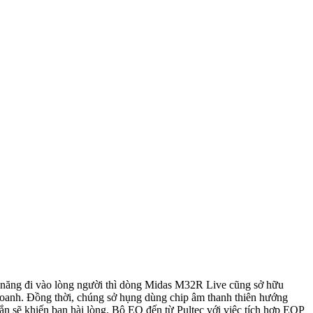
 năng đi vào lòng người thì dòng Midas M32R Live cũng sở hữu
 toanh. Đồng thời, chúng sở hụng dùng chip âm thanh thiên hướng
ắn sẽ khiến bạn hài lòng. Bộ EQ đến từ Pultec với việc tích hợp EQP