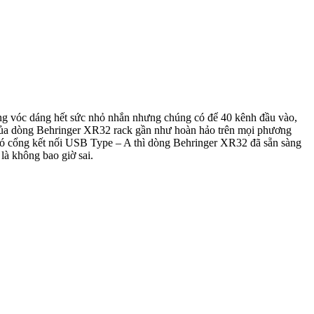
ang vóc dáng hết sức nhỏ nhắn nhưng chúng có để 40 kênh đầu vào,
ps của dòng Behringer XR32 rack gần như hoàn hảo trên mọi phương
h có cổng kết nối USB Type – A thì dòng Behringer XR32 đã sẵn sàng
là không bao giờ sai.