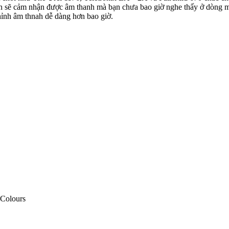
 sẽ cảm nhận được âm thanh mà bạn chưa bao giờ nghe thấy ở dòng mix
hỉnh âm thnah dễ dàng hơn bao giờ.
 Colours