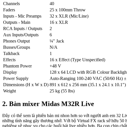
Channels
40
Faders
25 x 100mm Throw
Inputs - Mic Preamps
32 x XLR (Mic/Line)
Outputs - Main
16 x XLR
RCA Inputs / Outputs
2
Aux Inputs/Outputs
6
Phones Output
¼" Jack
Busses/Groups
N/A
Talkback
1
Effects
16 x Effect (Type Unspecified)
Phantom Power
+48 V
Display
128 x 64 LCD with RGB Colour Backligh
Power Supply
Auto-Ranging 100-240 VAC (50/60 Hz) 
Dimensions (H x W x D)
891 x 612 x 256 mm (35.1 x 24.1 x 10.1")
Weight
25 kg (55 lbs)
2. Bàn mixer Midas M32R Live
Đây có thể xem là phiên bản mi nhon hơn so với người anh em 32 L
những tính năng gây thương nhớ. Với bộ Virtual FX rack sở hữu 50 h
nghiêng về phục vụ cho các buổi hát live nhiều hơn. Ba con chip chấ