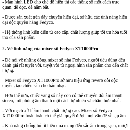
- Màn hình LED cho chế độ hiển thị các thông số một cách trực
quan, dễ đọc, dễ nắm bắt.
- Được sản xuất trên dây chuyền hiện đại, sở hữu các tính năng hiện
đại độc quyền hãng Fedyco.
- Hệ thống linh kiện điện tử cao cấp, chất lượng giúp tối ưu hóa tuổi
thọ của sản phẩm.
2. Về tính năng của mixer số Fedyco XT1000Pro
- Để nói về những dòng mixer số nhà Fedyco, người tiêu dùng đều
đánh giá rất tuyệt vời, tuyệt vời từ ngoại hình sản phẩm cho đến chất
lượng.
- Mixer số Fedyco XT1000Pro sở hữu hiệu ứng reverb đôi độc
quyền, tạo chiều sâu cho bản nhạc.
- Hơn thế nữa, chiếc vang số này còn có thể chuyển đổi âm thanh
stereo, mô phỏng âm thanh một cách tự nhiên và chân thực nhất.
- Với mạch xử lí âm thanh chất lượng cao, Mixer số Fedyco
XT1000Pro hoàn toàn có thể giải quyết được mọi vấn đề về tạp âm.
- Khả năng chống hú rít hiệu quả mang đến sắc âm trong sạch, mượt