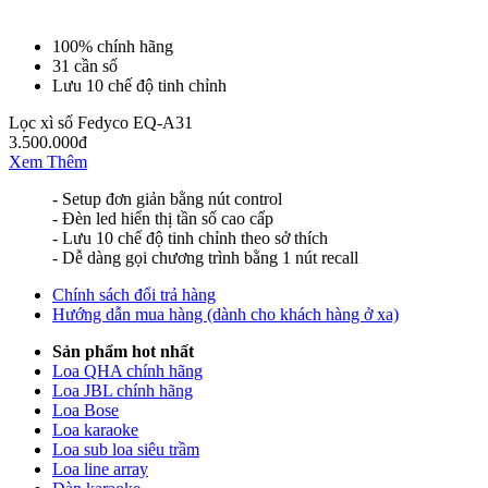
100% chính hãng
31 cần số
Lưu 10 chế độ tinh chỉnh
Lọc xì số Fedyco EQ-A31
3.500.000đ
Xem Thêm
- Setup đơn giản bằng nút control
- Đèn led hiển thị tần số cao cấp
- Lưu 10 chế độ tinh chỉnh theo sở thích
- Dễ dàng gọi chương trình bằng 1 nút recall
Chính sách đổi trả hàng
Hướng dẫn mua hàng (dành cho khách hàng ở xa)
Sản phẩm hot nhất
Loa QHA chính hãng
Loa JBL chính hãng
Loa Bose
Loa karaoke
Loa sub loa siêu trầm
Loa line array