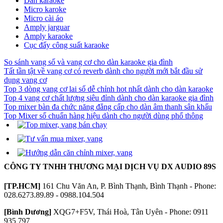
Dàn karaoke
Micro karoke
Micro cài áo
Amply jarguar
Amply karaoke
Cục đẩy công suất karaoke
So sánh vang số và vang cơ cho dàn karaoke gia đình
Tất tần tật về vang cơ có reverb dành cho người mới bắt đầu sử
dụng vang cơ
Top 3 dòng vang cơ lai số dễ chỉnh hot nhất dành cho dàn karaoke
Top 4 vang cơ chất lượng siêu đỉnh dành cho dàn karaoke gia đình
Top mixer bàn đa chức năng đẳng cấp cho dàn âm thanh sân khấu
Top Mixer số chuẩn hàng hiệu dành cho người dùng phổ thông
CÔNG TY TNHH THƯƠNG MẠI DỊCH VỤ DX AUDIO 89S
[TP.HCM]
161 Chu Văn An, P. Bình Thạnh, Bình Thạnh - Phone:
028.6273.89.89 - 0988.104.504
[Bình Dương]
XQG7+F5V, Thái Hoà, Tân Uyên - Phone: 0911
935 797