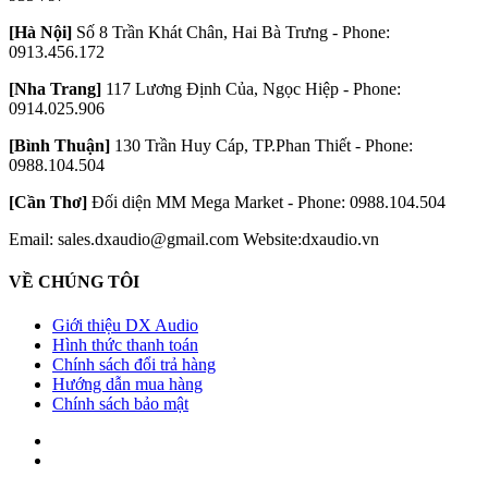
[Hà Nội]
Số 8 Trần Khát Chân, Hai Bà Trưng - Phone:
0913.456.172
[Nha Trang]
117 Lương Định Của, Ngọc Hiệp - Phone:
0914.025.906
[Bình Thuận]
130 Trần Huy Cáp, TP.Phan Thiết - Phone:
0988.104.504
[Cần Thơ]
Đối diện MM Mega Market - Phone: 0988.104.504
Email: sales.dxaudio@gmail.com
Website:dxaudio.vn
VỀ CHÚNG TÔI
Giới thiệu DX Audio
Hình thức thanh toán
Chính sách đổi trả hàng
Hướng dẫn mua hàng
Chính sách bảo mật