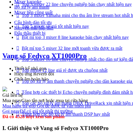
Mixer karaoke
Top 3 mixer 22 line chuyên nghiệp bán chạy nhất hiện nay
Bộ xử lý âm thanh
Mixer liền công suất
Top 3 mixer Yamaha mini cho thu âm live stream hot nhất 
Cấu hình dàn tối ưu
Top 5 mixer số giá tốt nhất hiện nay
Khuyến mãi hấp dẫn
Đấu thầu thiết bị
Bật mí top 3 mixer 8 line karaoke bán chạy nhất hiện nay
Bật mí top 5 mixer 32 line mới toanh vừa được ra mắt
Vang số Fedyco XT1000Pro
Top 5 mixer 16 line chuyên nghiệp nhất cho dàn sự kiện đ
Thiết kế nhỏ gọn
Top mixer 12 line giá rẻ được ưa chuộng nhất
Hiệu ứng Reverb đôi
Chất âm hoàn hảo
Top bộ xử lý âm thanh chuyên nghiệp cho dàn karaoke gia
Tổng hợp các thiết bị Echo chuyên nghiệp đình đám nhất h
Giá liên hệ
Mua ngay
Giao tận nơi hoặc mua tại cửa hàng
Top các bộ xử lý âm thanh DBX DriveRack xịn nhất hiện 
Mua hàng trả góp
Gọi để được tư vấn miễn phí
Gọi ngay
Để có giá tốt nhất thị trường
Tổng hợp các bộ xử lý âm thanh DSP hay nhất
Đã có 4528 lượt xem sản phẩm
I. Giới thiệu về Vang số Fedyco XT1000Pro